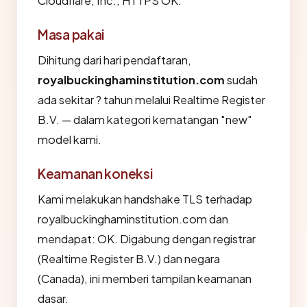
Cloudflare, Inc., HTTPS OK.
Masa pakai
Dihitung dari hari pendaftaran,
royalbuckinghaminstitution.com
sudah
ada sekitar ? tahun melalui Realtime Register
B.V. — dalam kategori kematangan "new"
model kami.
Keamanan koneksi
Kami melakukan handshake TLS terhadap
royalbuckinghaminstitution.com dan
mendapat: OK. Digabung dengan registrar
(Realtime Register B.V.) dan negara
(Canada), ini memberi tampilan keamanan
dasar.