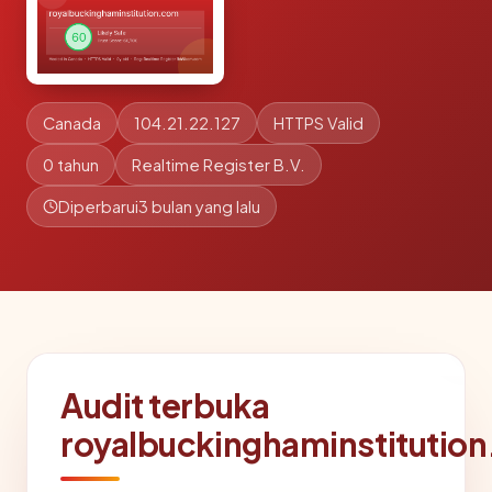
Canada
104.21.22.127
HTTPS Valid
0 tahun
Realtime Register B.V.
Diperbarui
3 bulan yang lalu
Audit terbuka
royalbuckinghaminstitutio