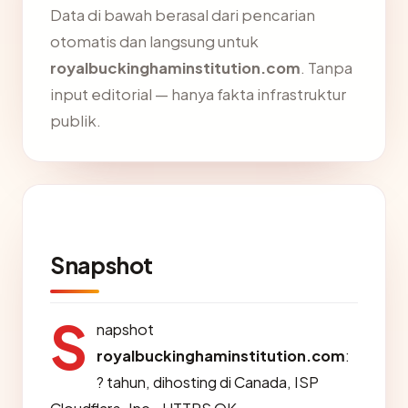
Data di bawah berasal dari pencarian
otomatis dan langsung untuk
royalbuckinghaminstitution.com
. Tanpa
input editorial — hanya fakta infrastruktur
publik.
Snapshot
S
napshot
royalbuckinghaminstitution.com
:
? tahun, dihosting di Canada, ISP