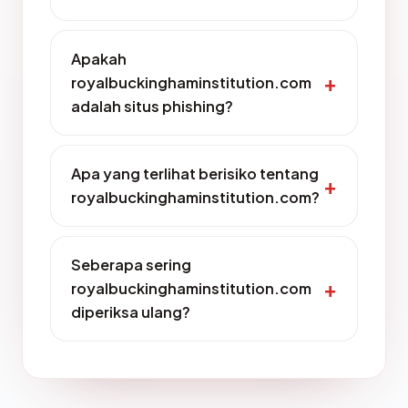
Apakah
royalbuckinghaminstitution.com
adalah situs phishing?
Apa yang terlihat berisiko tentang
royalbuckinghaminstitution.com?
Seberapa sering
royalbuckinghaminstitution.com
diperiksa ulang?