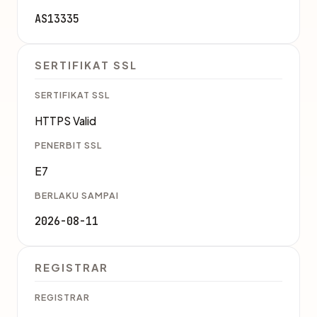
AS13335
SERTIFIKAT SSL
SERTIFIKAT SSL
HTTPS Valid
PENERBIT SSL
E7
BERLAKU SAMPAI
2026-08-11
REGISTRAR
REGISTRAR