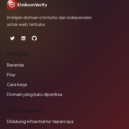
EtnikomVerify
Intelijen domain otomatis dan independen
untuk web terbuka.
PRODUK
Beranda
Fitur
Cara kerja
Domain yang baru diperiksa
PERUSAHAAN
Didukung infrastruktur tepercaya