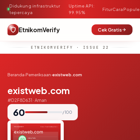
Didukung infrastruktur
Uptime API:
·
Fitur
Cara
Popule
tepercaya
99.95%
EtnikomVerify
Cek Gratis
ETNIKOMVERIFY · ISSUE 22
Beranda
›
Pemeriksaan
›
existweb.com
existweb.com
#D2F8D631 · Aman
60
/ 100