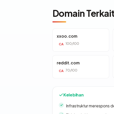
Domain Terkai
xxoo.com
100/100
CA
reddit.com
70/100
CA
Kelebihan
Infrastruktur merespons d