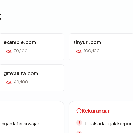
t
example.com
tinyurl.com
70/100
100/100
CA
CA
gmvaluta.com
60/100
CA
Kekurangan
engan latensi wajar
Tidak ada jejak korpora