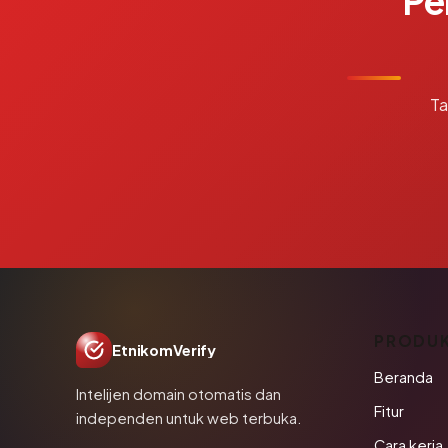
Pe
Ta
PRODU
EtnikomVerify
Beranda
Intelijen domain otomatis dan
Fitur
independen untuk web terbuka.
Cara kerja