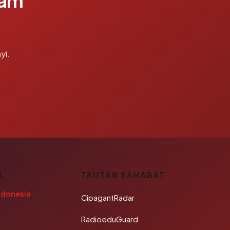
lam
yi.
A
TAUTAN SAHABAT
ndonesia
CipagantRadar
RadioeduGuard