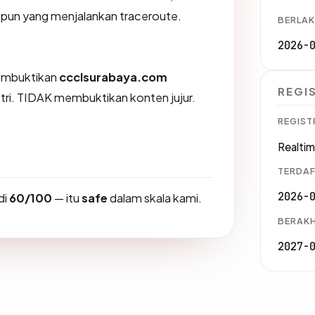
a pun yang menjalankan traceroute.
BERLAK
2026-
membuktikan
ccclsurabaya.com
REGI
stri. TIDAK membuktikan konten jujur.
REGIST
Realtim
TERDAF
2026-
di
60/100
— itu
safe
dalam skala kami.
BERAKH
2027-