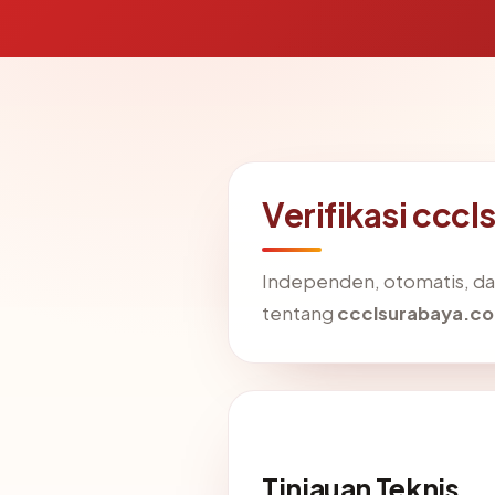
Verifikasi ccc
Independen, otomatis, dan 
tentang
ccclsurabaya.c
Tinjauan Teknis