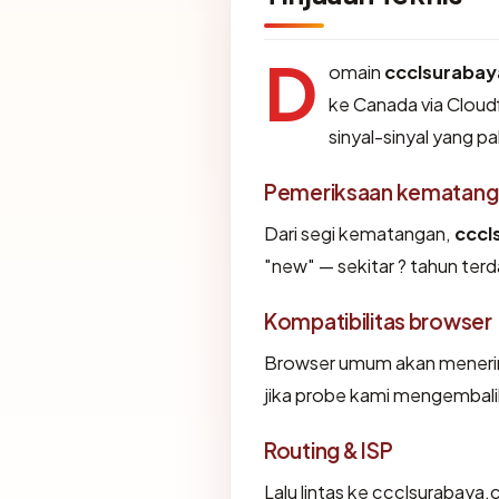
D
omain
ccclsuraba
ke Canada via Cloudf
sinyal-sinyal yang pa
Pemeriksaan kematang
Dari segi kematangan,
cccl
"new" — sekitar ? tahun terd
Kompatibilitas browser
Browser umum akan menerim
jika probe kami mengembalika
Routing & ISP
Lalu lintas ke ccclsurabaya.co