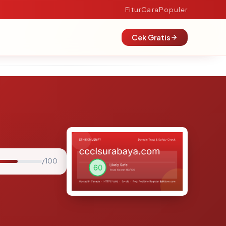
Fitur
Cara
Populer
Cek Gratis
/ 100