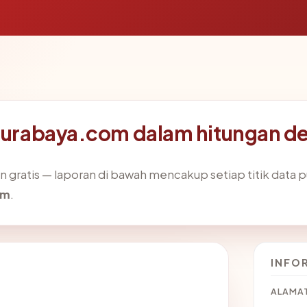
lsurabaya.com dalam hitungan de
gratis — laporan di bawah mencakup setiap titik data pu
om
.
INFO
ALAMAT