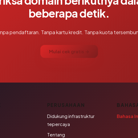
riksa domain berikutnya da
beberapa detik.
npa pendaftaran. Tanpa kartu kredit. Tanpa kuota tersembun
Mulai cek gratis →
K
PERUSAHAAN
BAHAS
Didukung infrastruktur
Bahasa I
tepercaya
Tentang