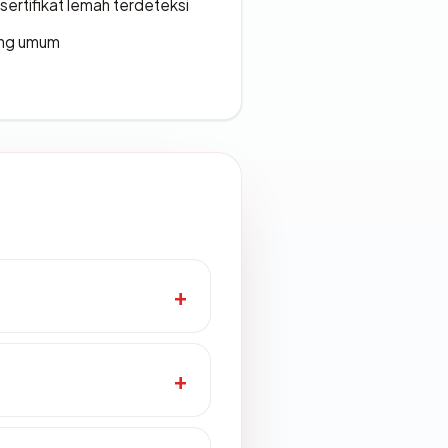
ertifikat lemah terdeteksi
rang umum