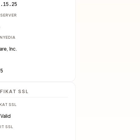
1.15.25
 SERVER
a
ENYEDIA
are, Inc.
35
FIKAT SSL
KAT SSL
Valid
IT SSL