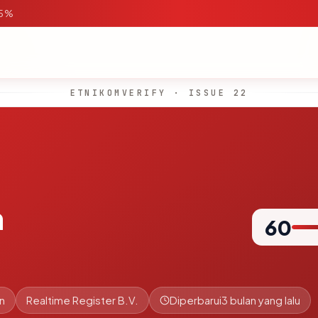
95%
ETNIKOMVERIFY · ISSUE 22
m
60
n
Realtime Register B.V.
Diperbarui
3 bulan yang lalu