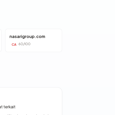
nasarigroup.com
60/100
CA
t terkait