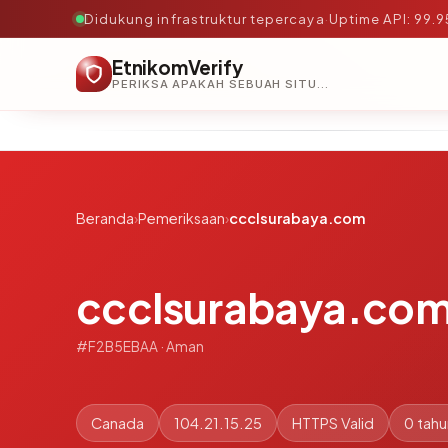
Didukung infrastruktur tepercaya
·
Uptime API: 99.
EtnikomVerify
PERIKSA APAKAH SEBUAH SITUS AMAN, TEPERCAYA, DAN TERVERIFIKASI DALAM HITUNGAN DETIK.
Beranda
›
Pemeriksaan
›
ccclsurabaya.com
ccclsurabaya.co
#F2B5EBAA · Aman
Canada
104.21.15.25
HTTPS Valid
0 tahu