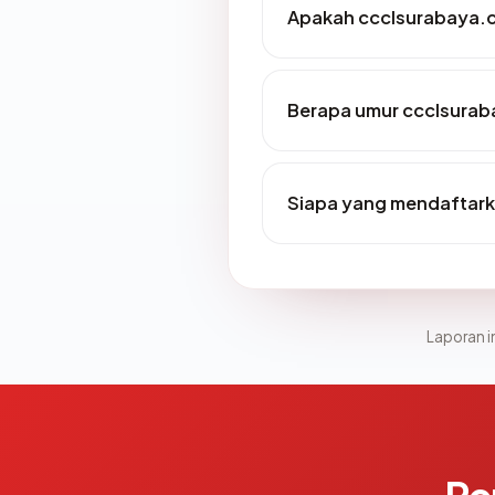
Apakah ccclsurabaya.c
Berapa umur ccclsura
Siapa yang mendaftar
Laporan in