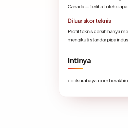
Canada — terlihat oleh siap
Di luar skor teknis
Profil teknis bersih hanya 
mengikuti standar pipa indu
Intinya
ccclsurabaya.com berakhir 