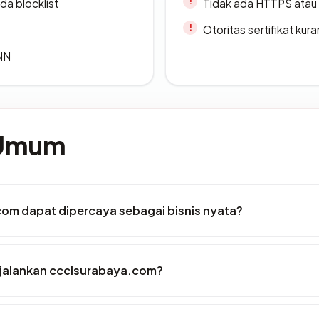
da blocklist
Tidak ada HTTPS atau s
Otoritas sertifikat ku
ANN
 Umum
om dapat dipercaya sebagai bisnis nyata?
jalankan ccclsurabaya.com?