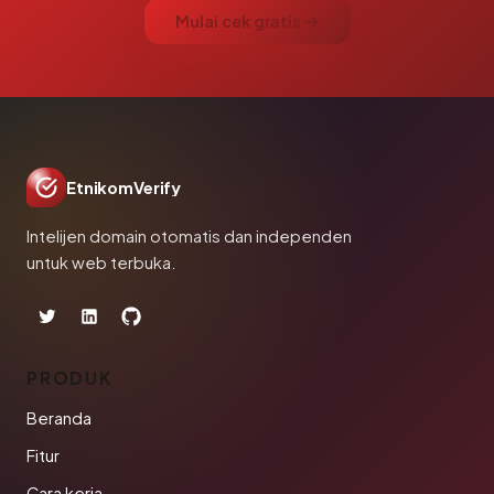
Mulai cek gratis →
EtnikomVerify
Intelijen domain otomatis dan independen
untuk web terbuka.
PRODUK
Beranda
Fitur
Cara kerja