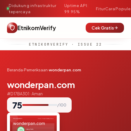
Didukung infrastruktur
Uptime API:
·
Fitur
Cara
Popule
tepercaya
99.95%
EtnikomVerify
Cek Gratis
ETNIKOMVERIFY · ISSUE 22
Beranda
›
Pemeriksaan
›
wonderpan.com
wonderpan.com
#D17BA301 · Aman
75
/ 100