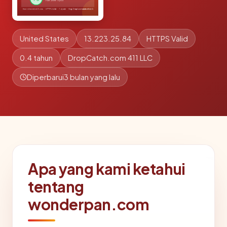
United States
13.223.25.84
HTTPS Valid
0.4 tahun
DropCatch.com 411 LLC
Diperbarui
3 bulan yang lalu
Apa yang kami ketahui
tentang
wonderpan.com