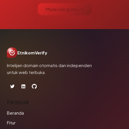
Mulai cek gratis →
EtnikomVerify
Intelijen domain otomatis dan independen
untuk web terbuka.
PRODUK
Beranda
Fitur