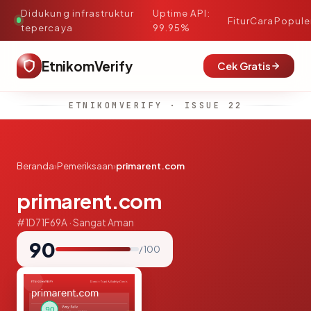
Didukung infrastruktur
Uptime API:
·
Fitur
Cara
Popule
tepercaya
99.95%
EtnikomVerify
Cek Gratis
ETNIKOMVERIFY · ISSUE 22
Beranda
›
Pemeriksaan
›
primarent.com
primarent.com
#1D71F69A · Sangat Aman
90
/ 100