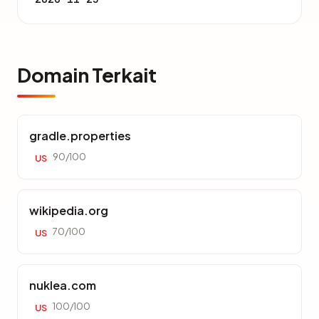
Domain Terkait
gradle.properties
90/100
US
wikipedia.org
70/100
US
nuklea.com
100/100
US