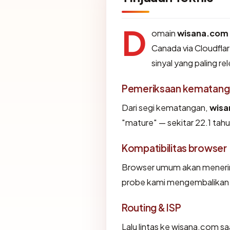
D
omain
wisana.com
Canada via Cloudflar
sinyal yang paling re
Pemeriksaan kematang
Dari segi kematangan,
wisa
"mature" — sekitar 22.1 tahu
Kompatibilitas browser
Browser umum akan menerim
probe kami mengembalikan "O
Routing & ISP
Lalu lintas ke wisana.com saat