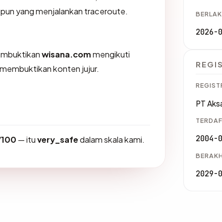
a pun yang menjalankan traceroute.
BERLAK
2026-
membuktikan
wisana.com
mengikuti
REGI
K membuktikan konten jujur.
REGIST
PT Aksa
TERDAF
2004-
/100
— itu
very_safe
dalam skala kami.
BERAKH
2029-