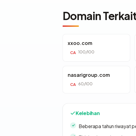
Domain Terkai
xxoo.com
100/100
CA
nasarigroup.com
60/100
CA
Kelebihan
Beberapa tahun riwayat p