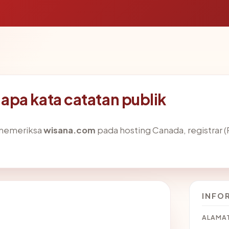
pa kata catatan publik
 memeriksa
wisana.com
pada hosting Canada, registrar (P
INFO
ALAMAT