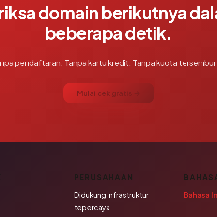
riksa domain berikutnya da
beberapa detik.
npa pendaftaran. Tanpa kartu kredit. Tanpa kuota tersembun
Mulai cek gratis →
K
PERUSAHAAN
BAHAS
Didukung infrastruktur
Bahasa I
tepercaya