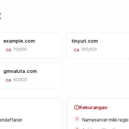
t
example.com
tinyurl.com
70/100
100/100
CA
CA
gmvaluta.com
60/100
CA
Kekurangan
endaftaran
Nameserver milik regi