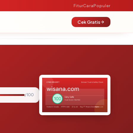
Fitur
Cara
Populer
Cek Gratis
/ 100