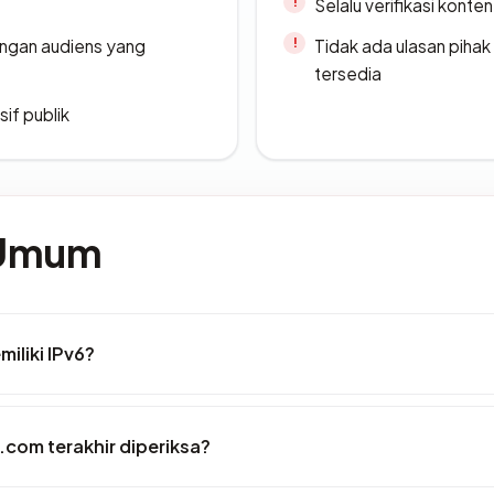
Selalu verifikasi kont
engan audiens yang
Tidak ada ulasan piha
tersedia
if publik
 Umum
iliki IPv6?
.com terakhir diperiksa?