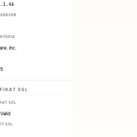
6.1.46
 SERVER
a
ENYEDIA
are, Inc.
35
FIKAT SSL
KAT SSL
Valid
IT SSL