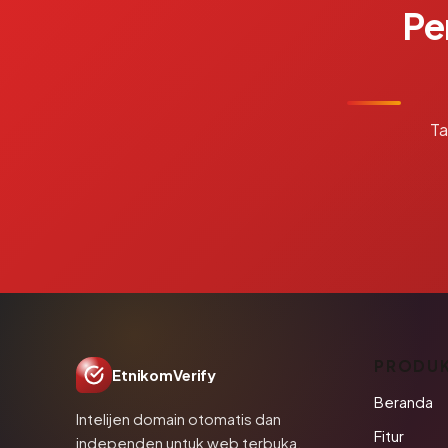
Pe
Ta
PRODU
EtnikomVerify
Beranda
Intelijen domain otomatis dan
Fitur
independen untuk web terbuka.