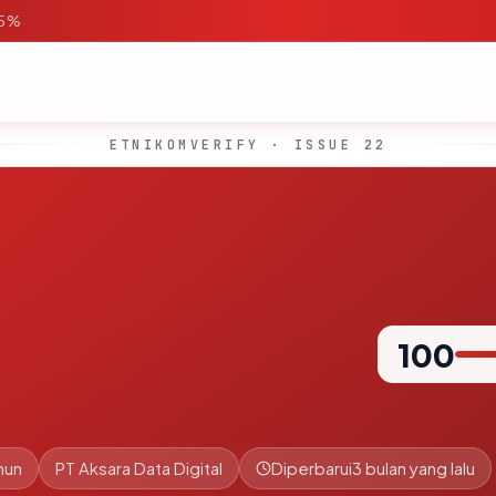
95%
ETNIKOMVERIFY · ISSUE 22
100
hun
PT Aksara Data Digital
Diperbarui
3 bulan yang lalu