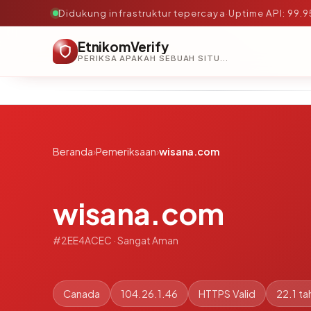
Didukung infrastruktur tepercaya
·
Uptime API: 99.
EtnikomVerify
PERIKSA APAKAH SEBUAH SITUS AMAN, TEPERCAYA, DAN TERVERIFIKASI DALAM HITUNGAN DETIK.
Beranda
›
Pemeriksaan
›
wisana.com
wisana.com
#2EE4ACEC · Sangat Aman
Canada
104.26.1.46
HTTPS Valid
22.1 ta