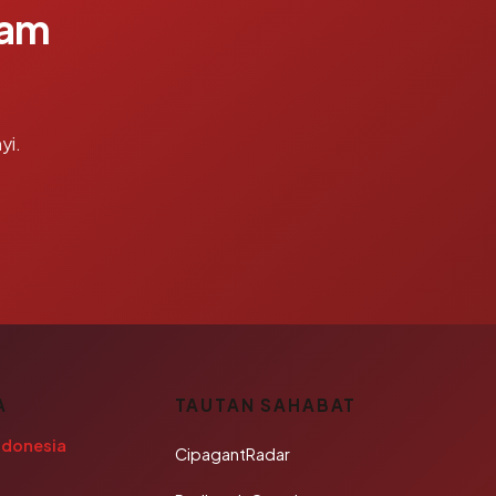
lam
yi.
A
TAUTAN SAHABAT
ndonesia
CipagantRadar