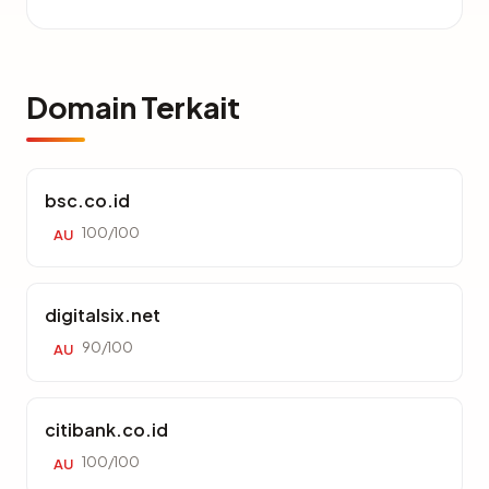
Domain Terkait
bsc.co.id
100/100
AU
digitalsix.net
90/100
AU
citibank.co.id
100/100
AU