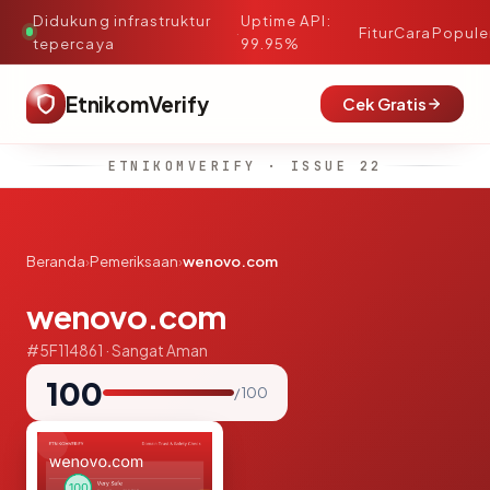
Didukung infrastruktur
Uptime API:
·
Fitur
Cara
Popule
tepercaya
99.95%
EtnikomVerify
Cek Gratis
ETNIKOMVERIFY · ISSUE 22
Beranda
›
Pemeriksaan
›
wenovo.com
wenovo.com
#5F114861 · Sangat Aman
100
/ 100