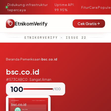
Didukung infrastruktur
Uptime API:
·
Fitur
Cara
Popule
tepercaya
99.95%
EtnikomVerify
Cek Gratis
ETNIKOMVERIFY · ISSUE 22
Beranda
›
Pemeriksaan
›
bsc.co.id
bsc.co.id
#573CABC0 · Sangat Aman
100
/ 100