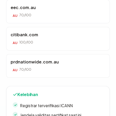
eec.com.au
70/100
AU
citibank.com
100/100
AU
prdnationwide.com.au
70/100
AU
Kelebihan
Registrar terverifikasi ICANN
Jendela validitas sertifikat saat ini