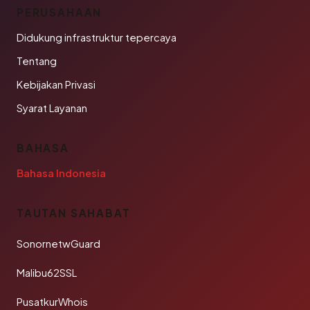
PERUSAHAAN
Didukung infrastruktur tepercaya
Tentang
Kebijakan Privasi
Syarat Layanan
BAHASA
Bahasa Indonesia
TAUTAN SAHABAT
SonornetwGuard
Malibu62SSL
PusatkurWhois