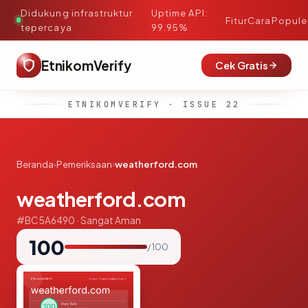
Didukung infrastruktur
Uptime API:
·
Fitur
Cara
Popule
tepercaya
99.95%
EtnikomVerify
Cek Gratis
ETNIKOMVERIFY · ISSUE 22
Beranda
›
Pemeriksaan
›
weatherford.com
weatherford.com
#BC5A6490 · Sangat Aman
100
/ 100