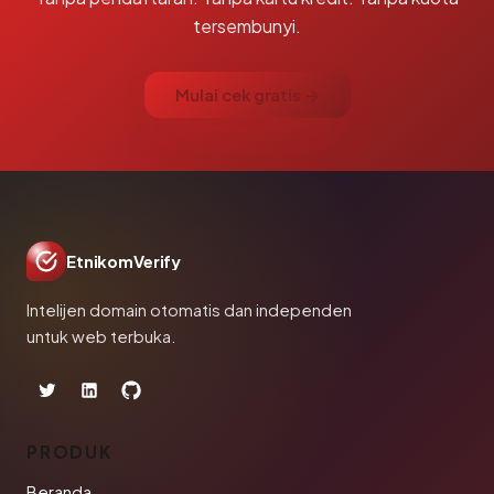
tersembunyi.
Mulai cek gratis →
EtnikomVerify
Intelijen domain otomatis dan independen
untuk web terbuka.
PRODUK
Beranda