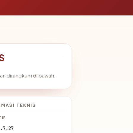
S
uan dirangkum di bawah.
RMASI TEKNIS
 IP
1.7.27