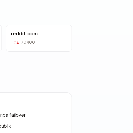
reddit.com
70/100
CA
npa failover
publik