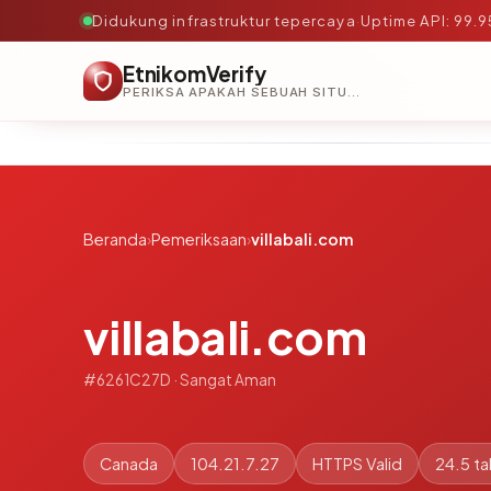
Didukung infrastruktur tepercaya
·
Uptime API: 99.
EtnikomVerify
PERIKSA APAKAH SEBUAH SITUS AMAN, TEPERCAYA, DAN TERVERIFIKASI DALAM HITUNGAN DETIK.
Beranda
›
Pemeriksaan
›
villabali.com
villabali.com
#6261C27D · Sangat Aman
Canada
104.21.7.27
HTTPS Valid
24.5 t