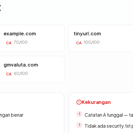
t
example.com
tinyurl.com
70/100
100/100
CA
CA
gmvaluta.com
60/100
CA
Kekurangan
ngan benar
Catatan A tunggal — ta
Tidak ada security.txt 