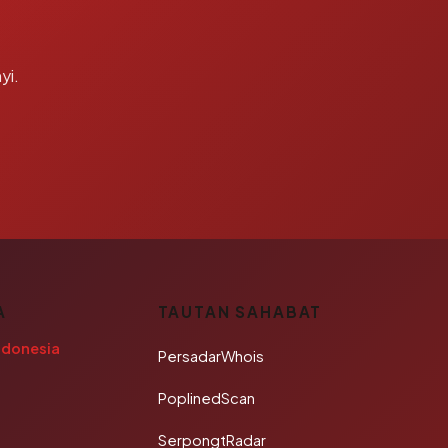
yi.
A
TAUTAN SAHABAT
ndonesia
PersadarWhois
PoplinedScan
SerpongtRadar