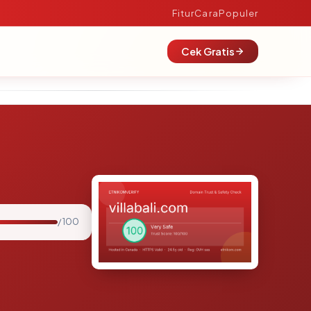
Fitur
Cara
Populer
Cek Gratis
/ 100