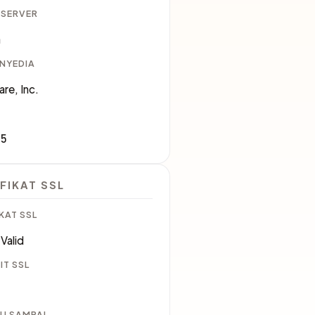
 SERVER
a
ENYEDIA
are, Inc.
35
FIKAT SSL
KAT SSL
Valid
IT SSL
U SAMPAI