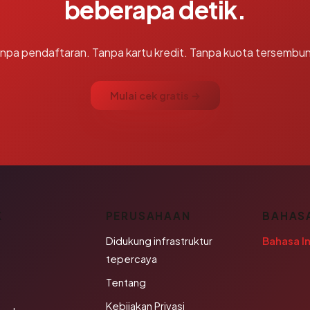
beberapa detik.
npa pendaftaran. Tanpa kartu kredit. Tanpa kuota tersembun
Mulai cek gratis →
K
PERUSAHAAN
BAHAS
Didukung infrastruktur
Bahasa I
tepercaya
Tentang
Kebijakan Privasi