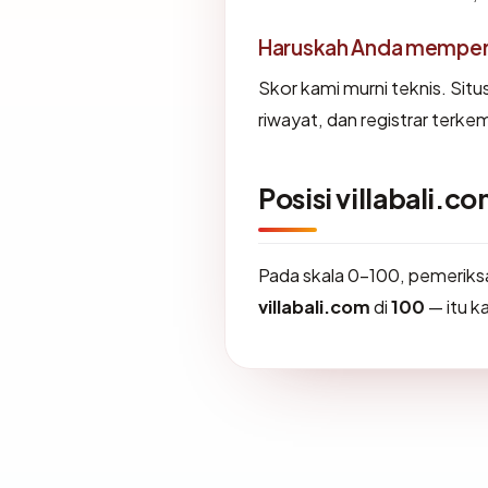
Haruskah Anda memperca
Skor kami murni teknis. Sit
riwayat, dan registrar terke
Posisi villabali.c
Pada skala 0-100, pemerik
villabali.com
di
100
— itu k