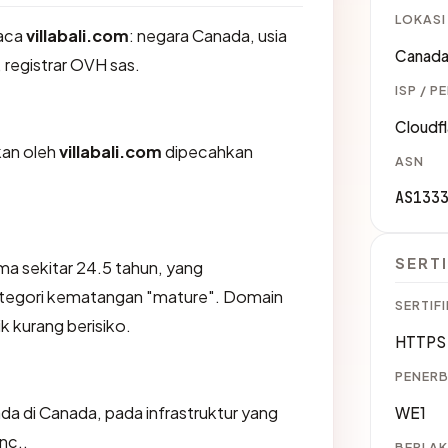
LOKASI
aca
villabali.com
: negara Canada, usia
Canad
 registrar OVH sas.
ISP / P
Cloudfl
ikan oleh
villabali.com
dipecahkan
ASN
AS133
SERTI
ma sekitar 24.5 tahun, yang
egori kematangan "mature". Domain
SERTIFI
ik kurang berisiko.
HTTPS 
PENERB
da di Canada, pada infrastruktur yang
WE1
nc..
BERLAK