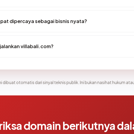
apat dipercaya sebagai bisnis nyata?
lankan villabali.com?
i dibuat otomatis dari sinyal teknis publik. Ini bukan nasihat hukum atau
riksa domain berikutnya da