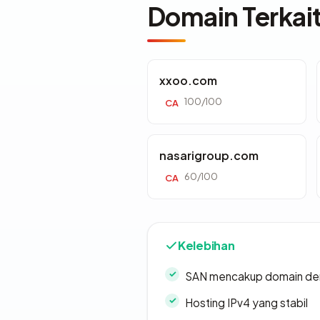
Domain Terkai
xxoo.com
100/100
CA
nasarigroup.com
60/100
CA
Kelebihan
SAN mencakup domain de
Hosting IPv4 yang stabil