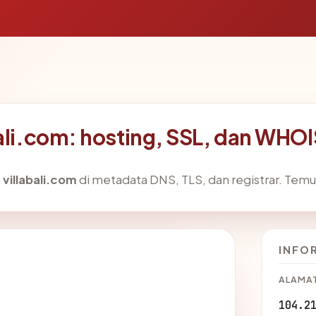
bali.com: hosting, SSL, dan WHOI
a
villabali.com
di metadata DNS, TLS, dan registrar. Tem
INFO
ALAMAT
104.2