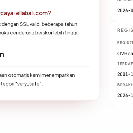
2026-
yai villabali.com?
us dengan SSL valid, beberapa tahun
REGI
muka cenderung berskor lebih tinggi.
REGIST
om
OVH sa
TERDAF
2001-
saan otomatis kami menempatkan
ategori "very_safe".
BERAKH
2026-