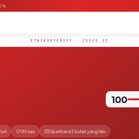
95%
ETNIKOMVERIFY · ISSUE 22
100
ahun
OVH sas
Diperbarui
3 bulan yang lalu