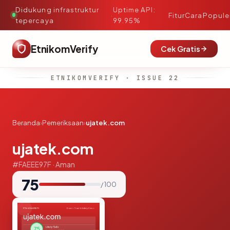
Didukung infrastruktur
Uptime API:
·
Fitur
Cara
Popule
tepercaya
99.95%
EtnikomVerify
Cek Gratis
ETNIKOMVERIFY · ISSUE 22
Beranda
›
Pemeriksaan
›
ujatek.com
ujatek.com
#FAEEE97F · Aman
75
/ 100