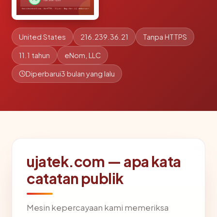
United States
216.239.36.21
Tanpa HTTPS
11.1 tahun
eNom, LLC
Diperbarui
3 bulan yang lalu
ujatek.com — apa kata
catatan publik
Mesin kepercayaan kami memeriksa