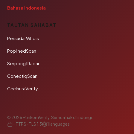
Bahasa Indonesia
TAUTAN SAHABAT
PersadarWhois
PoplinedScan
SerpongtRadar
ConectiqScan
CcclsuraVerify
© 2026 EtnikomVerify. Semua hak dilindungi.
HTTPS · TLS 1.3
1 languages