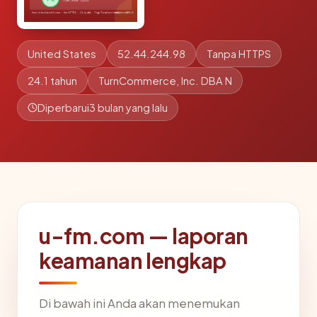
United States
52.44.244.98
Tanpa HTTPS
24.1 tahun
TurnCommerce, Inc. DBA N
Diperbarui
3 bulan yang lalu
u-fm.com — laporan
keamanan lengkap
Di bawah ini Anda akan menemukan