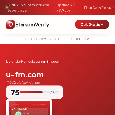
Didukung infrastruktur
Uptime API:
·
Fitur
Cara
Popule
tepercaya
99.95%
EtnikomVerify
Cek Gratis
ETNIKOMVERIFY · ISSUE 22
Beranda
›
Pemeriksaan
›
u-fm.com
u-fm.com
#3C25CAEA · Aman
75
/ 100