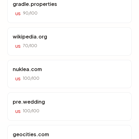
gradle.properties
90/100
US
wikipedia.org
70/100
US
nuklea.com
100/100
US
pre.wedding
100/100
US
geocities.com