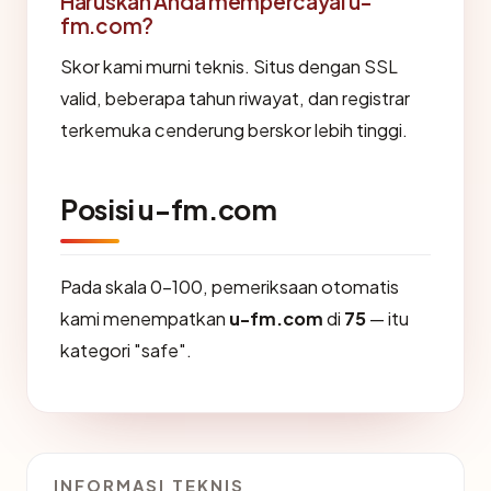
Haruskah Anda mempercayai u-
fm.com?
Skor kami murni teknis. Situs dengan SSL
valid, beberapa tahun riwayat, dan registrar
terkemuka cenderung berskor lebih tinggi.
Posisi u-fm.com
Pada skala 0-100, pemeriksaan otomatis
kami menempatkan
u-fm.com
di
75
— itu
kategori "safe".
INFORMASI TEKNIS