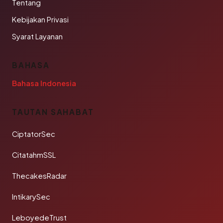
Tentang
Kebijakan Privasi
Syarat Layanan
BAHASA
Bahasa Indonesia
TAUTAN SAHABAT
CiptatorSec
CitatahmSSL
ThecakesRadar
IntikarySec
LeboyedeTrust