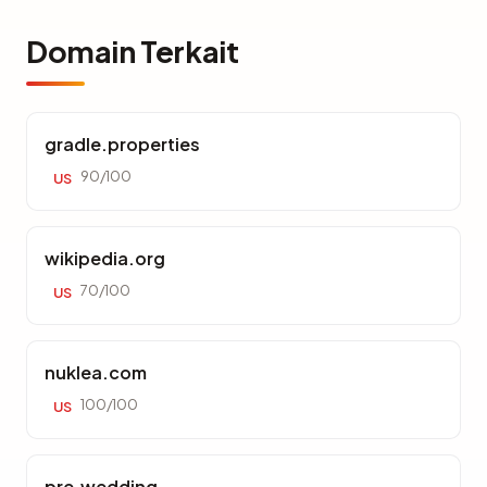
Domain Terkait
gradle.properties
90/100
US
wikipedia.org
70/100
US
nuklea.com
100/100
US
pre.wedding