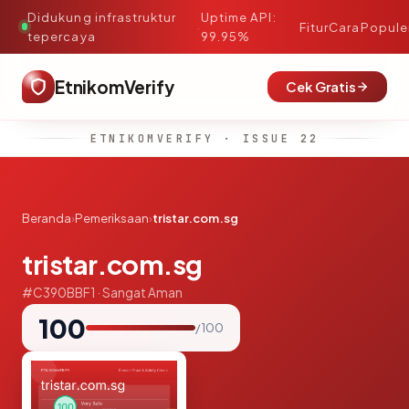
Didukung infrastruktur
Uptime API:
·
Fitur
Cara
Popule
tepercaya
99.95%
EtnikomVerify
Cek Gratis
ETNIKOMVERIFY · ISSUE 22
Beranda
›
Pemeriksaan
›
tristar.com.sg
tristar.com.sg
#C390BBF1 · Sangat Aman
100
/ 100