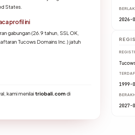
ted States.
BERLAK
2026-
 profil ini
ran gabungan (26.9 tahun, SSL OK,
REGI
daftaran Tucows Domains Inc.) jatuh
REGIST
Tucows
TERDAF
1999-
l, kami menilai
triobali.com
di
BERAKH
2027-