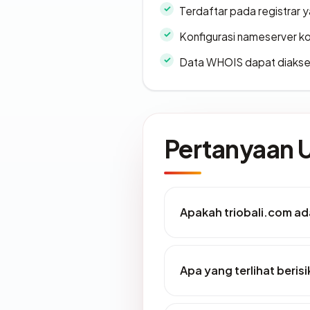
Terdaftar pada registrar
Konfigurasi nameserver k
Data WHOIS dapat diaks
Pertanyaan
Apakah triobali.com ada
Apa yang terlihat beris