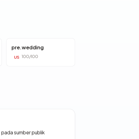
pre.wedding
100/100
US
s pada sumber publik