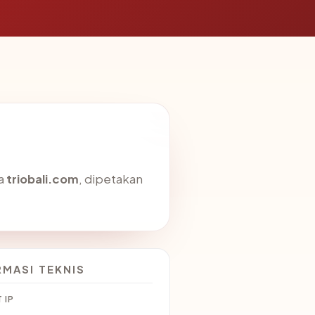
da
triobali.com
, dipetakan
RMASI TEKNIS
 IP