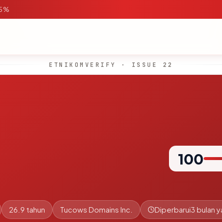
95%
ETNIKOMVERIFY · ISSUE 22
100
26.9 tahun
Tucows Domains Inc.
Diperbarui
3 bulan y