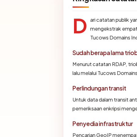
D
ari catatan publik y
mengekstrak empat a
Tucows Domains Inc.,
Sudah berapa lama trio
Menurut catatan RDAP, triob
lalu melalui Tucows Domains
Perlindungan transit
Untuk data dalam transit an
pemeriksaan enkripsi meng
Penyedia infrastruktur
Pencarian GeoIP menempa