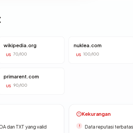
t
wikipedia.org
nuklea.com
70/100
100/100
US
US
primarent.com
90/100
US
Kekurangan
A dan TXT yang valid
Data reputasi terbata