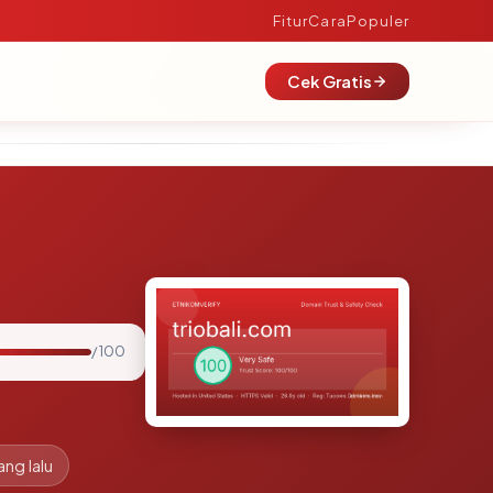
Fitur
Cara
Populer
Cek Gratis
/ 100
ang lalu