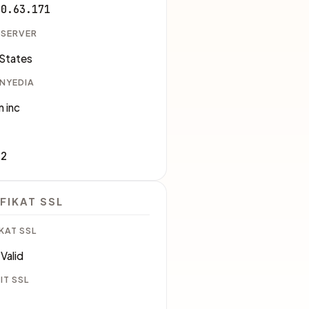
30.63.171
 SERVER
 States
ENYEDIA
 inc
82
FIKAT SSL
KAT SSL
Valid
IT SSL