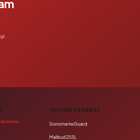
lam
yi.
A
TAUTAN SAHABAT
ndonesia
SonornetwGuard
Malibu62SSL