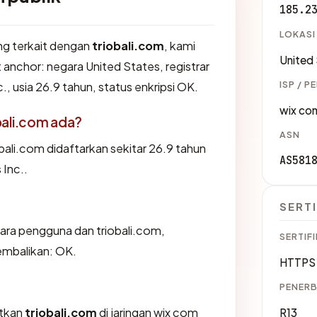
185.2
LOKASI
ang terkait dengan
triobali.com
, kami
United
nchor: negara United States, registrar
ISP / P
 usia 26.9 tahun, status enkripsi OK.
wix com
bali.com ada?
ASN
ali.com didaftarkan sekitar 26.9 tahun
AS581
 Inc..
SERTI
tara pengguna dan triobali.com,
SERTIFI
embalikan: OK.
HTTPS 
PENERB
tkan
triobali.com
di jaringan wix com
R13