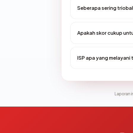
Seberapa sering triobal
Apakah skor cukup un
ISP apa yang melayani 
Laporan in