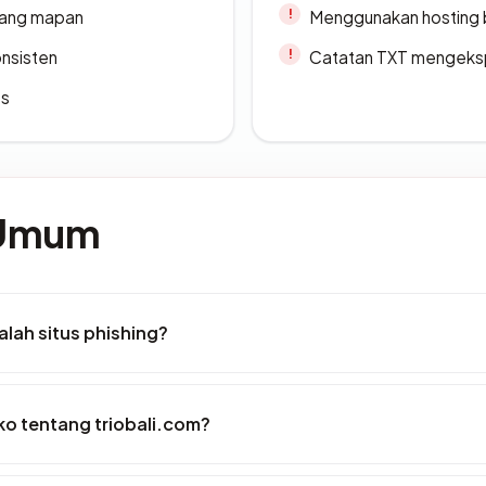
 yang mapan
Menggunakan hosting 
onsisten
Catatan TXT mengeksp
es
 Umum
lah situs phishing?
iko tentang triobali.com?