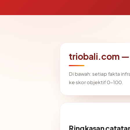
triobali.com —
Di bawah: setiap fakta in
ke skor objektif 0-100.
Ringkasan catatan