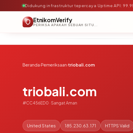
Didukung infrastruktur tepercaya
·
Uptime API: 99.
EtnikomVerify
PERIKSA APAKAH SEBUAH SITUS AMAN, TEPERCAYA, DAN TERVERIFIKASI DALAM HITUNGAN DETIK.
Beranda
›
Pemeriksaan
›
triobali.com
triobali.com
#CC456ED0 · Sangat Aman
United States
185.230.63.171
HTTPS Valid