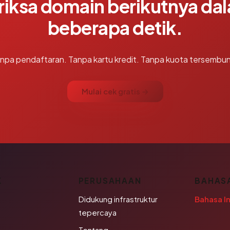
riksa domain berikutnya da
beberapa detik.
npa pendaftaran. Tanpa kartu kredit. Tanpa kuota tersembun
Mulai cek gratis →
K
PERUSAHAAN
BAHAS
Didukung infrastruktur
Bahasa I
tepercaya