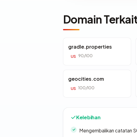
Domain Terkai
gradle.properties
90/100
US
geocities.com
100/100
US
Kelebihan
Mengembalikan catatan SO