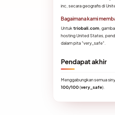
inc, secara geografis di Uni
Bagaimana kami membaca
Untuk
triobali.com
, gamba
hosting United States, pen
dalam pita "very_safe".
Pendapat akhir
Menggabungkan semua sinya
100/100
(
very_safe
).