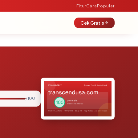
Fitur
Cara
Populer
Cek Gratis
/ 100