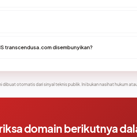
IS transcendusa.com disembunyikan?
i dibuat otomatis dari sinyal teknis publik. Ini bukan nasihat hukum atau
riksa domain berikutnya da