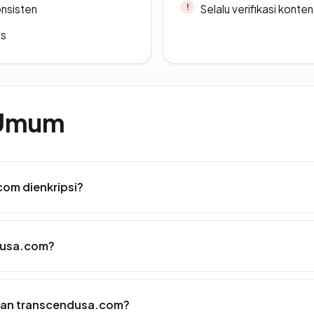
onsisten
Selalu verifikasi kont
es
 Umum
om dienkripsi?
dusa.com?
kan transcendusa.com?