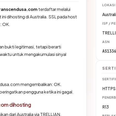
LOKASI
ranscendusa.com
terdaftar melalui
Austral
t ini dihosting di Australia. SSL pada host
ISP / P
: OK.
TRELL
ASN
 bukti legitimasi, tetapi berarti
AS133
waktu untuk mengakumulasi sinyal
SERTI
SERTIFI
ndusa.com mengembalikan: OK.
HTTPS 
ingatkan pengguna ketika ini gagal.
PENERB
com dihosting
R13
an dari Australia via TRELLIAN.
BERLAK