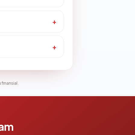
 finansial.
lam