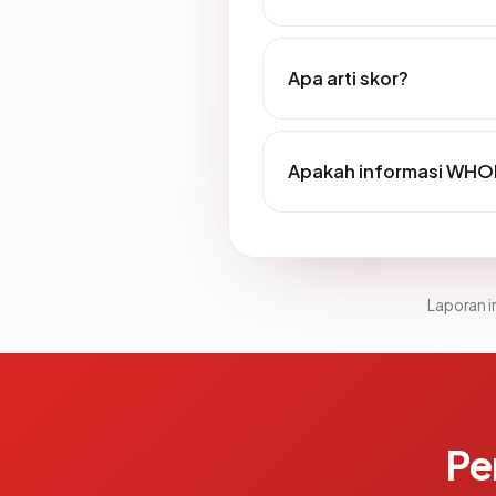
Apa arti skor?
Apakah informasi WHO
Laporan in
Pe