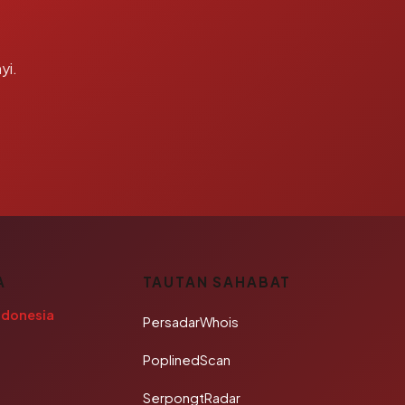
yi.
A
TAUTAN SAHABAT
ndonesia
PersadarWhois
PoplinedScan
SerpongtRadar