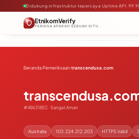
Didukung infrastruktur tepercaya
·
Uptime API: 99.
EtnikomVerify
PERIKSA APAKAH SEBUAH SITUS AMAN, TEPERCAYA, DAN TERVERIFIKASI DALAM HITUNGAN DETIK.
Beranda
›
Pemeriksaan
›
transcendusa.com
transcendusa.co
#4B6318EC · Sangat Aman
Australia
103.224.212.203
HTTPS Valid