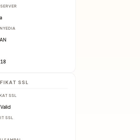
 SERVER
ia
ENYEDIA
IAN
618
FIKAT SSL
KAT SSL
Valid
IT SSL
U SAMPAI