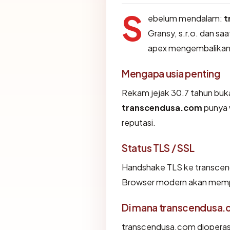
S
ebelum mendalam:
t
Gransy, s.r.o. dan saa
apex mengembalikan
Mengapa usia penting
Rekam jejak 30.7 tahun bukan
transcendusa.com
punya 
reputasi.
Status TLS / SSL
Handshake TLS ke transce
Browser modern akan memper
Di mana transcendusa.
transcendusa.com dioperasik