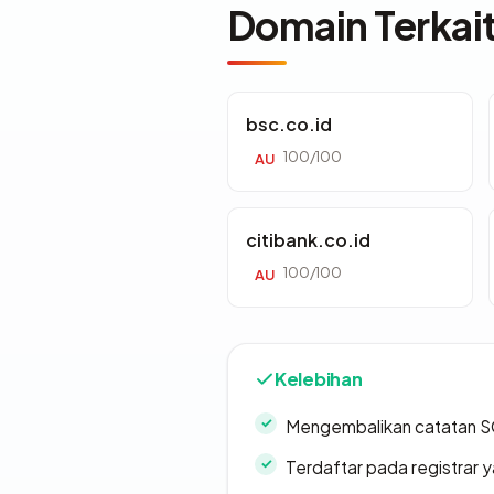
Domain Terkai
bsc.co.id
100/100
AU
citibank.co.id
100/100
AU
Kelebihan
Mengembalikan catatan SO
Terdaftar pada registrar