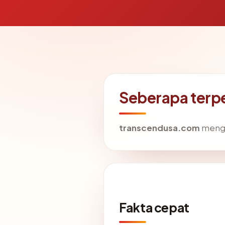
Seberapa terp
transcendusa.com
mengar
Fakta cepat