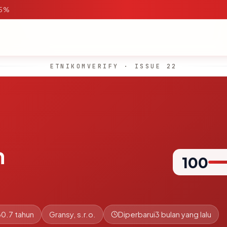
95%
ETNIKOMVERIFY · ISSUE 22
m
100
30.7 tahun
Gransy, s.r.o.
Diperbarui
3 bulan yang lalu