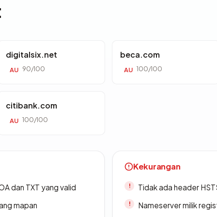
t
digitalsix.net
beca.com
90/100
100/100
AU
AU
citibank.com
100/100
AU
Kekurangan
A dan TXT yang valid
Tidak ada header HST
 yang mapan
Nameserver milik regi