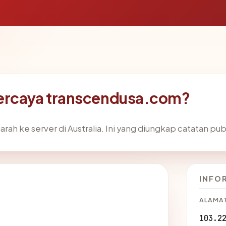
ercaya transcendusa.com?
ah ke server di Australia. Ini yang diungkap catatan publ
INFO
ALAMAT
103.2