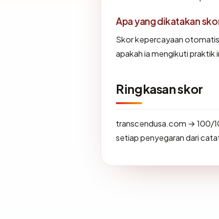
Apa yang dikatakan sk
Skor kepercayaan otomati
apakah ia mengikuti praktik i
Ringkasan skor
transcendusa.com → 100/1
setiap penyegaran dari catat