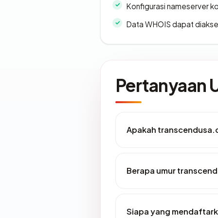
Konfigurasi nameserver k
Data WHOIS dapat diaks
Pertanyaan
Apakah transcendusa.c
Berapa umur transcen
Siapa yang mendaftar