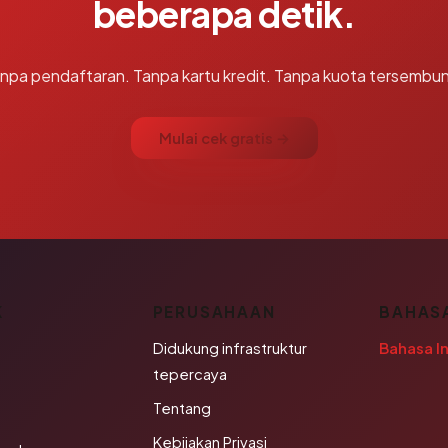
beberapa detik.
npa pendaftaran. Tanpa kartu kredit. Tanpa kuota tersembun
Mulai cek gratis →
K
PERUSAHAAN
BAHAS
Didukung infrastruktur
Bahasa I
tepercaya
Tentang
Kebijakan Privasi