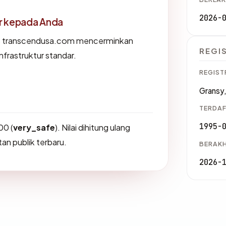
2026-
or kepada Anda
s transcendusa.com mencerminkan
REGI
nfrastruktur standar.
REGIST
Gransy,
TERDAF
1995-
00 (
very_safe
). Nilai dihitung ulang
an publik terbaru.
BERAKH
2026-