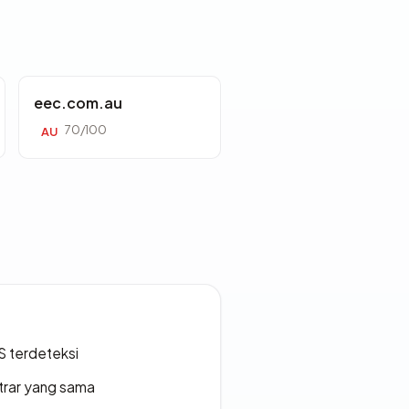
eec.com.au
70/100
AU
S terdeteksi
strar yang sama