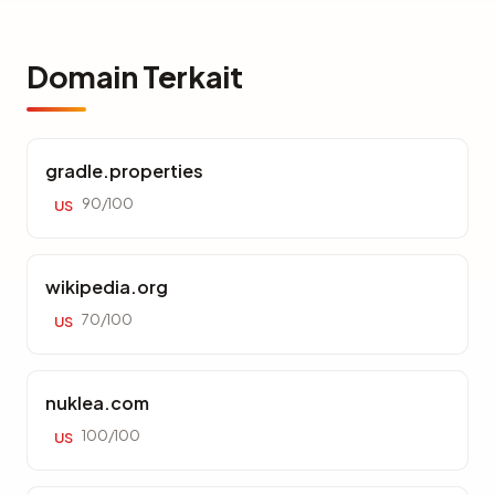
Domain Terkait
gradle.properties
90/100
US
wikipedia.org
70/100
US
nuklea.com
100/100
US