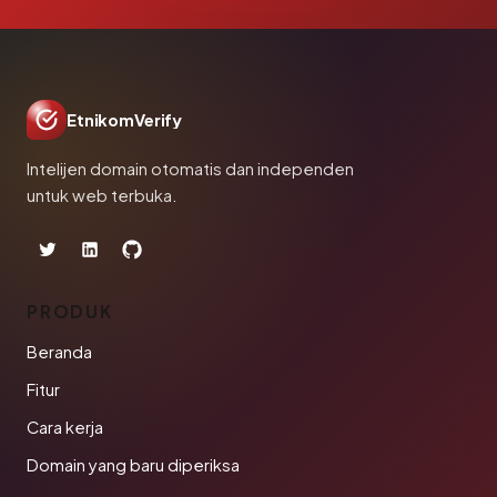
EtnikomVerify
Intelijen domain otomatis dan independen
untuk web terbuka.
PRODUK
Beranda
Fitur
Cara kerja
Domain yang baru diperiksa