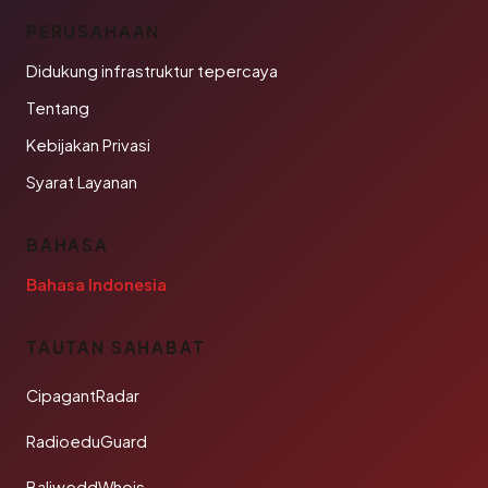
PERUSAHAAN
Didukung infrastruktur tepercaya
Tentang
Kebijakan Privasi
Syarat Layanan
BAHASA
Bahasa Indonesia
TAUTAN SAHABAT
CipagantRadar
RadioeduGuard
BaliweddWhois