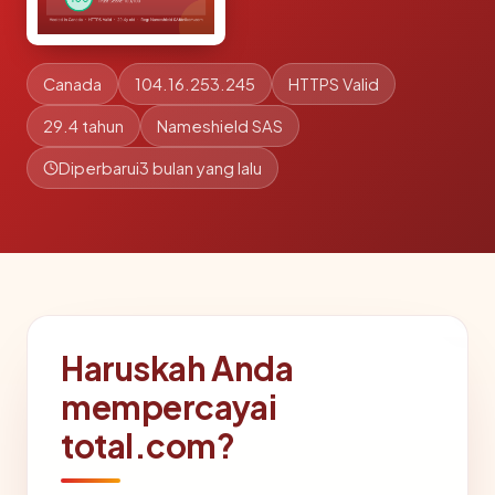
Canada
104.16.253.245
HTTPS Valid
29.4 tahun
Nameshield SAS
Diperbarui
3 bulan yang lalu
Haruskah Anda
mempercayai
total.com?