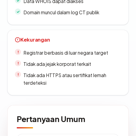
Data WHOIS dapat diakses
Domain muncul dalam log CT publik
Kekurangan
Registrar berbasis di luar negara target
Tidak ada jejak korporat terkait
Tidak ada HTTPS atau sertifikat lemah
terdeteksi
Pertanyaan Umum