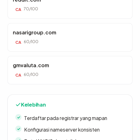
70/100
CA
nasarigroup.com
60/100
CA
gmvaluta.com
60/100
CA
Kelebihan
Terdaftar pada registrar yang mapan
Konfigurasi nameserver konsisten