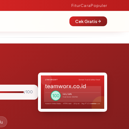
Fitur
Cara
Populer
Cek Gratis
/ 100
lu