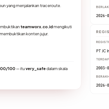
a pun yang menjalankan traceroute.
BERLAK
2026-
membuktikan
teamworx.co.id
mengikuti
REGI
K membuktikan konten jujur.
REGIST
PT JC I
TERDAF
2003-
100/100
— itu
very_safe
dalam skala
BERAKH
2026-