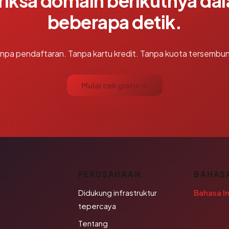
riksa domain berikutnya da
beberapa detik.
npa pendaftaran. Tanpa kartu kredit. Tanpa kuota tersembun
Mulai cek gratis →
K
PERUSAHAAN
BAHAS
Didukung infrastruktur
Bahasa I
tepercaya
Tentang