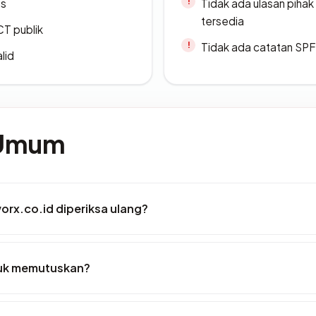
es
Tidak ada ulasan piha
tersedia
CT publik
Tidak ada catatan SP
lid
 Umum
rx.co.id diperiksa ulang?
tuk memutuskan?