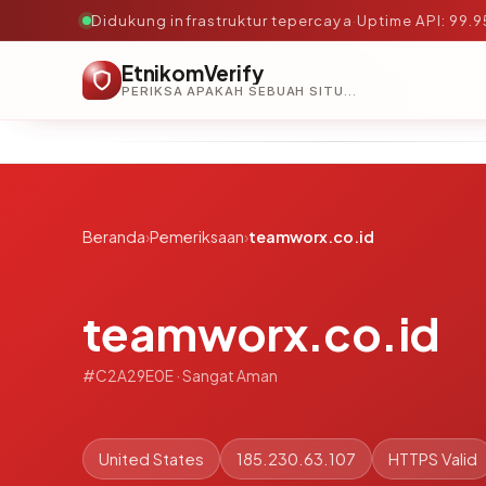
Didukung infrastruktur tepercaya
·
Uptime API: 99.
EtnikomVerify
PERIKSA APAKAH SEBUAH SITUS AMAN, TEPERCAYA, DAN TERVERIFIKASI DALAM HITUNGAN DETIK.
Beranda
›
Pemeriksaan
›
teamworx.co.id
teamworx.co.id
#C2A29E0E · Sangat Aman
United States
185.230.63.107
HTTPS Valid