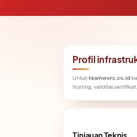
Profil infrastr
Untuk
teamworx.co.id
ka
hosting, validitas sertifika
Tinjauan Teknis