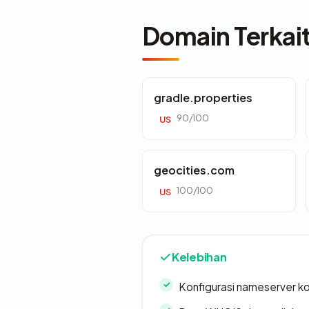
Domain Terkai
gradle.properties
90/100
US
geocities.com
100/100
US
Kelebihan
Konfigurasi nameserver k