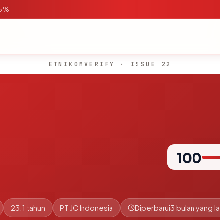
95%
ETNIKOMVERIFY · ISSUE 22
100
23.1 tahun
PT JC Indonesia
Diperbarui
3 bulan yang la