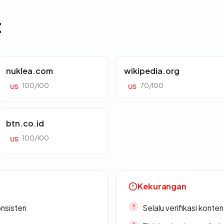
t
nuklea.com
wikipedia.org
100/100
70/100
US
US
btn.co.id
100/100
US
Kekurangan
onsisten
Selalu verifikasi kont