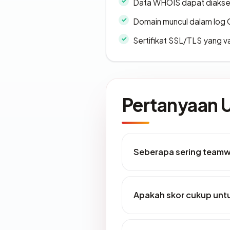
Data WHOIS dapat diaks
Domain muncul dalam log 
Sertifikat SSL/TLS yang va
Pertanyaan
Seberapa sering teamwo
Apakah skor cukup un