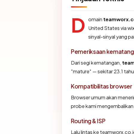
D
omain
teamworx.c
United States via wi
sinyal-sinyal yang pa
Pemeriksaan kematang
Dari segi kematangan,
team
"mature" — sekitar 23.1 tahu
Kompatibilitas browser
Browser umum akan menerim
probe kami mengembalikan "O
Routing & ISP
Lalu lintas ke teamworx.co.id