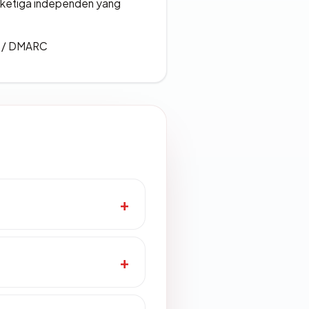
k ketiga independen yang
F / DMARC