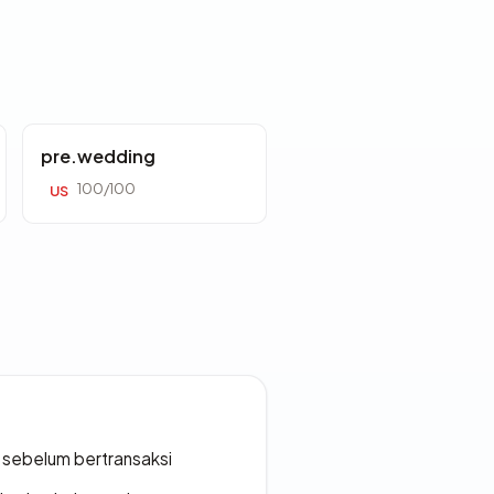
pre.wedding
100/100
US
en sebelum bertransaksi