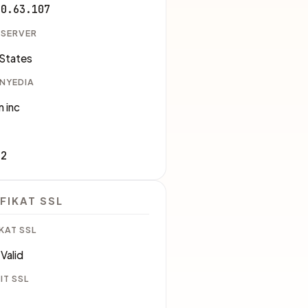
30.63.107
 SERVER
 States
ENYEDIA
 inc
82
FIKAT SSL
KAT SSL
Valid
IT SSL