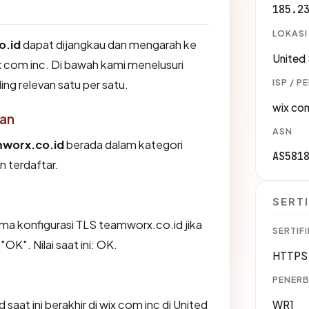
185.2
LOKASI
o.id
dapat dijangkau dan mengarah ke
United
x com inc. Di bawah kami menelusuri
ISP / P
ling relevan satu per satu.
wix com
an
ASN
worx.co.id
berada dalam kategori
AS581
n terdaftar.
SERTI
a konfigurasi TLS teamworx.co.id jika
SERTIFI
K". Nilai saat ini: OK.
HTTPS 
PENERB
 saat ini berakhir di wix com inc di United
WR1