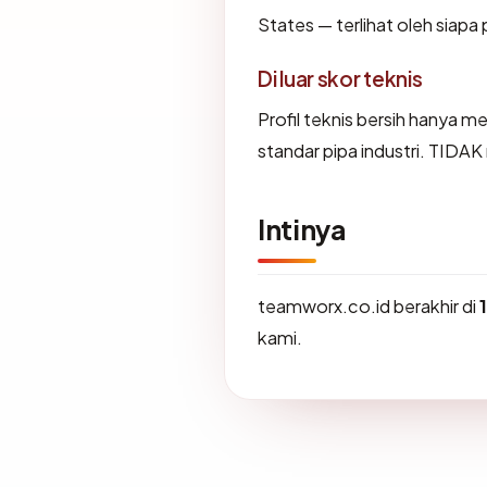
States — terlihat oleh siap
Di luar skor teknis
Profil teknis bersih hanya 
standar pipa industri. TIDA
Intinya
teamworx.co.id berakhir di
kami.