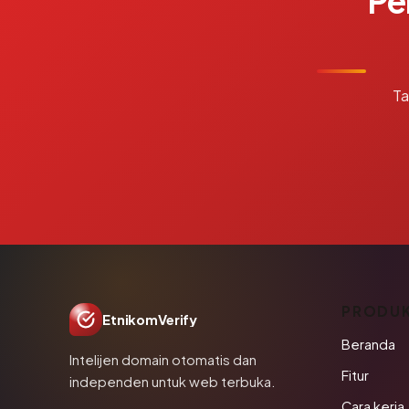
Pe
Ta
PRODU
EtnikomVerify
Beranda
Intelijen domain otomatis dan
Fitur
independen untuk web terbuka.
Cara kerja