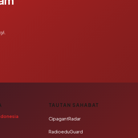
lam
yi.
A
TAUTAN SAHABAT
ndonesia
CipagantRadar
RadioeduGuard