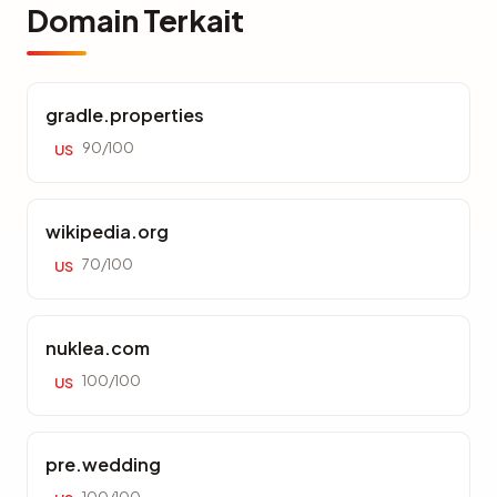
Domain Terkait
gradle.properties
90/100
US
wikipedia.org
70/100
US
nuklea.com
100/100
US
pre.wedding