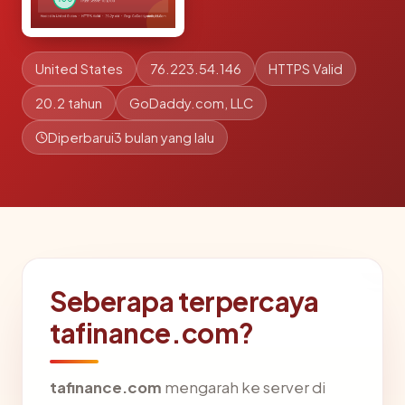
United States
76.223.54.146
HTTPS Valid
20.2 tahun
GoDaddy.com, LLC
Diperbarui
3 bulan yang lalu
Seberapa terpercaya
tafinance.com?
tafinance.com
mengarah ke server di