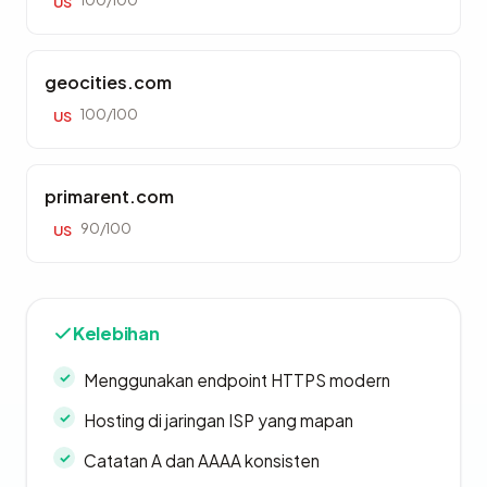
100/100
US
geocities.com
100/100
US
primarent.com
90/100
US
Kelebihan
Menggunakan endpoint HTTPS modern
Hosting di jaringan ISP yang mapan
Catatan A dan AAAA konsisten