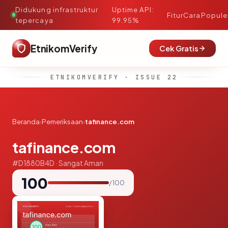
Didukung infrastruktur
Uptime API:
·
Fitur
Cara
Popule
tepercaya
99.95%
EtnikomVerify
Cek Gratis
ETNIKOMVERIFY · ISSUE 22
Beranda
›
Pemeriksaan
›
tafinance.com
tafinance.com
#D1880B4D · Sangat Aman
100
/ 100