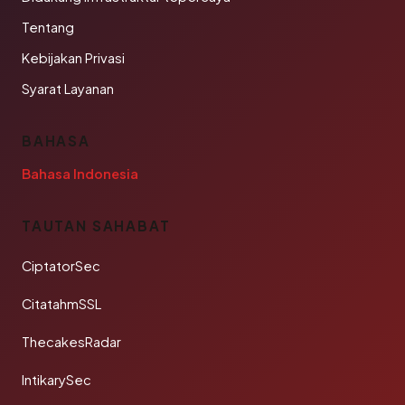
Tentang
Kebijakan Privasi
Syarat Layanan
BAHASA
Bahasa Indonesia
TAUTAN SAHABAT
CiptatorSec
CitatahmSSL
ThecakesRadar
IntikarySec