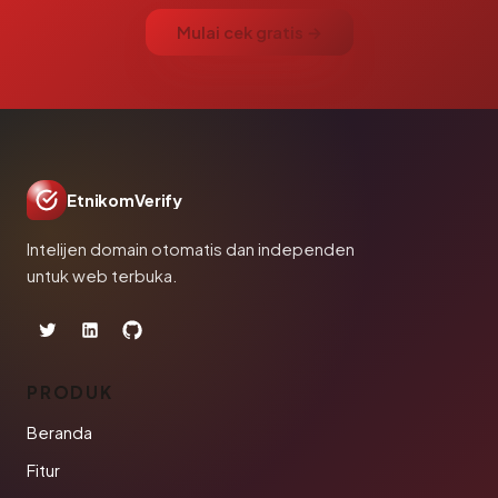
Mulai cek gratis →
EtnikomVerify
Intelijen domain otomatis dan independen
untuk web terbuka.
PRODUK
Beranda
Fitur