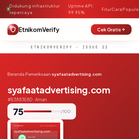
Didukung infrastruktur
Uptime API:
·
Fitur
Cara
Popule
tepercaya
99.95%
EtnikomVerify
Cek Gratis
ETNIKOMVERIFY · ISSUE 22
Beranda
›
Pemeriksaan
›
syafaatadvertising.com
syafaatadvertising.com
#E3883E8D · Aman
75
/ 100