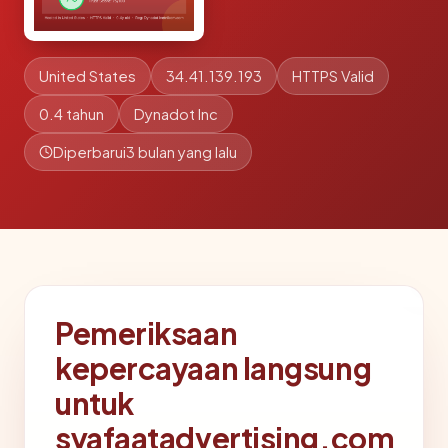
United States
34.41.139.193
HTTPS Valid
0.4 tahun
Dynadot Inc
Diperbarui
3 bulan yang lalu
Pemeriksaan
kepercayaan langsung
untuk
syafaatadvertising.com