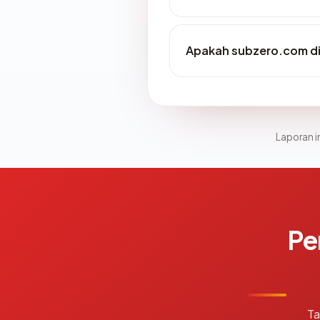
Apakah subzero.com di
Laporan in
Pe
Ta