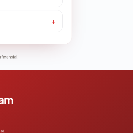
 finansial.
lam
yi.