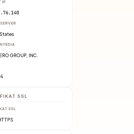
 IP
1.76.140
 SERVER
 States
ENYEDIA
ERO GROUP, INC.
34
FIKAT SSL
KAT SSL
HTTPS