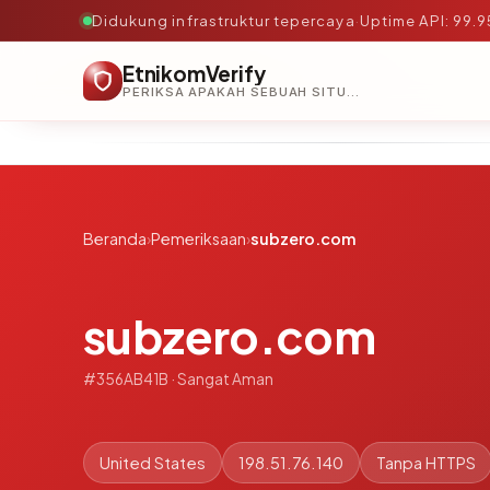
Didukung infrastruktur tepercaya
·
Uptime API: 99.
EtnikomVerify
PERIKSA APAKAH SEBUAH SITUS AMAN, TEPERCAYA, DAN TERVERIFIKASI DALAM HITUNGAN DETIK.
Beranda
›
Pemeriksaan
›
subzero.com
subzero.com
#356AB41B · Sangat Aman
United States
198.51.76.140
Tanpa HTTPS