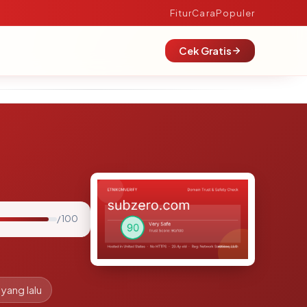
Fitur
Cara
Populer
Cek Gratis
/ 100
 yang lalu