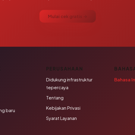
Mulai cek gratis →
K
PERUSAHAAN
BAHAS
Didukung infrastruktur
Bahasa I
tepercaya
Tentang
Kebijakan Privasi
ng baru
Syarat Layanan