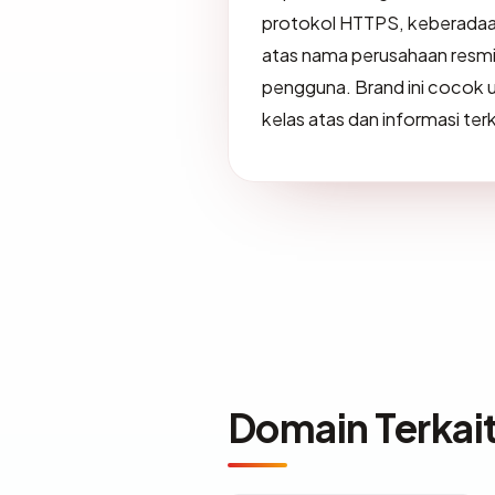
protokol HTTPS, keberadaa
atas nama perusahaan resm
pengguna. Brand ini cocok 
kelas atas dan informasi ter
Domain Terkai