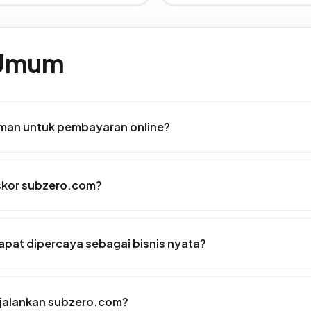
 Umum
man untuk pembayaran online?
skor subzero.com?
pat dipercaya sebagai bisnis nyata?
jalankan subzero.com?