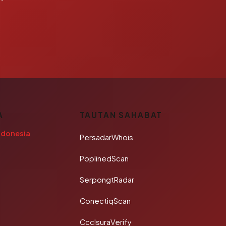
A
TAUTAN SAHABAT
ndonesia
PersadarWhois
PoplinedScan
SerpongtRadar
ConectiqScan
CcclsuraVerify