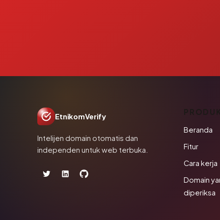
PRODU
EtnikomVerify
Beranda
Intelijen domain otomatis dan
Fitur
independen untuk web terbuka.
Cara kerja
Domain ya
diperiksa