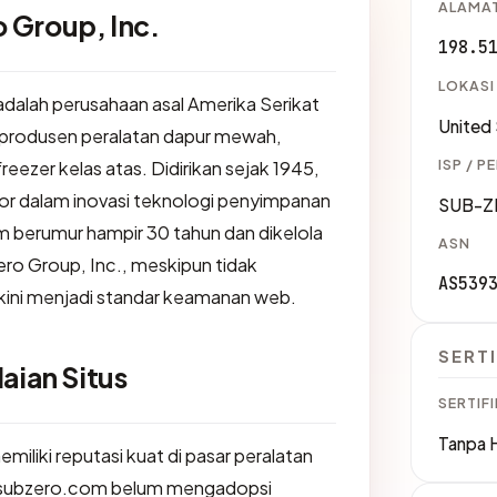
ALAMAT
 Group, Inc.
198.5
LOKASI
adalah perusahaan asal Amerika Serikat
United
 produsen peralatan dapur mewah,
ISP / P
reezer kelas atas. Didirikan sejak 1945,
or dalam inovasi teknologi penyimpanan
SUB-Z
 berumur hampir 30 tahun dan dikelola
ASN
ero Group, Inc., meskipun tidak
AS539
ni menjadi standar keamanan web.
SERTI
aian Situs
SERTIFI
Tanpa 
miliki reputasi kuat di pasar peralatan
i subzero.com belum mengadopsi