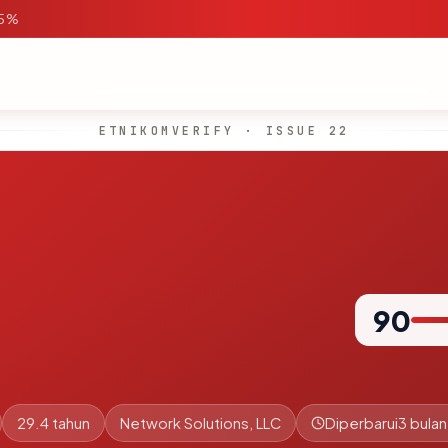
95%
ETNIKOMVERIFY · ISSUE 22
90
29.4 tahun
Network Solutions, LLC
Diperbarui
3 bulan