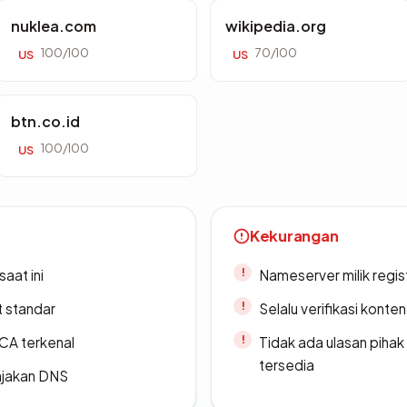
nuklea.com
wikipedia.org
100/100
70/100
US
US
btn.co.id
100/100
US
Kekurangan
saat ini
Nameserver milik regi
t standar
Selalu verifikasi kont
 CA terkenal
Tidak ada ulasan piha
tersedia
ajakan DNS