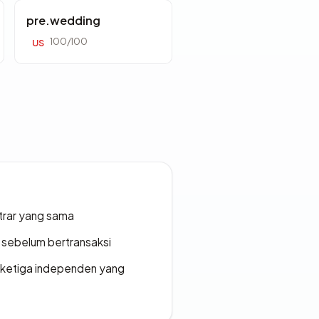
pre.wedding
100/100
US
strar yang sama
en sebelum bertransaksi
k ketiga independen yang