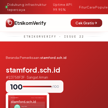
Didukung infrastruktur
Uptime API:
·
Fitur
Cara
Popule
tepercaya
99.95%
EtnikomVerify
Cek Gratis
ETNIKOMVERIFY · ISSUE 22
Beranda
›
Pemeriksaan
›
stamford.sch.id
stamford.sch.id
#23758F3F · Sangat Aman
100
/ 100