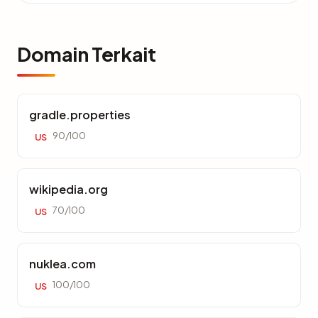
Domain Terkait
gradle.properties
90/100
US
wikipedia.org
70/100
US
nuklea.com
100/100
US