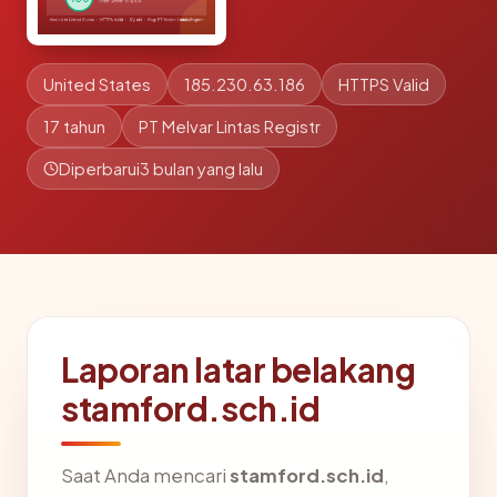
United States
185.230.63.186
HTTPS Valid
17 tahun
PT Melvar Lintas Registr
Diperbarui
3 bulan yang lalu
Laporan latar belakang
stamford.sch.id
Saat Anda mencari
stamford.sch.id
,