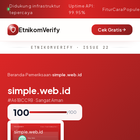
Didukung infrastruktur
Uptime API:
·
Fitur
Cara
Popule
tepercaya
99.95%
EtnikomVerify
Cek Gratis
ETNIKOMVERIFY · ISSUE 22
Beranda
›
Pemeriksaan
›
simple.web.id
simple.web.id
#A61BCC9B · Sangat Aman
100
/ 100