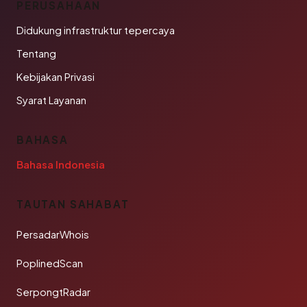
PERUSAHAAN
Didukung infrastruktur tepercaya
Tentang
Kebijakan Privasi
Syarat Layanan
BAHASA
Bahasa Indonesia
TAUTAN SAHABAT
PersadarWhois
PoplinedScan
SerpongtRadar