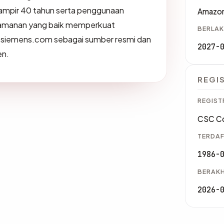
hampir 40 tahun serta penggunaan
Amazo
keamanan yang baik memperkuat
BERLAK
s siemens.com sebagai sumber resmi dan
2027-
en.
REGI
REGIST
CSC Co
TERDAF
1986-
BERAKH
2026-