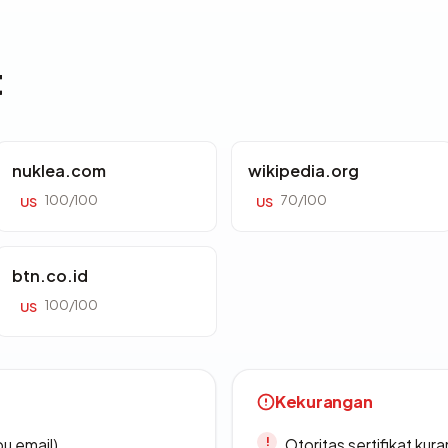
t
nuklea.com
wikipedia.org
100/100
70/100
US
US
btn.co.id
100/100
US
Kekurangan
u email)
Otoritas sertifikat ku