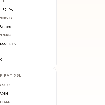
 IP
3.52.96
 SERVER
 States
ENYEDIA
.com, Inc.
09
FIKAT SSL
KAT SSL
Valid
IT SSL