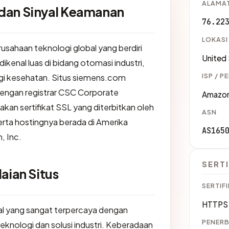
ALAMAT
dan Sinyal Keamanan
76.22
LOKASI
usahaan teknologi global yang berdiri
United
ikenal luas di bidang otomasi industri,
ISP / P
ogi kesehatan. Situs siemens.com
dengan registrar CSC Corporate
Amazon
an sertifikat SSL yang diterbitkan oleh
ASN
ta hostingnya berada di Amerika
AS165
, Inc.
SERTI
aian Situs
SERTIFI
HTTPS 
l yang sangat terpercaya dengan
PENERB
teknologi dan solusi industri. Keberadaan