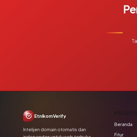
Pe
Ta
PRODU
EtnikomVerify
Beranda
Intelijen domain otomatis dan
Fitur
independen untuk web terbuka.