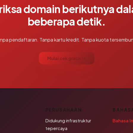
riksa domain berikutnya da
beberapa detik.
npa pendaftaran. Tanpa kartu kredit. Tanpa kuota tersembun
Mulai cek gratis →
K
PERUSAHAAN
BAHAS
Didukung infrastruktur
Bahasa I
tepercaya