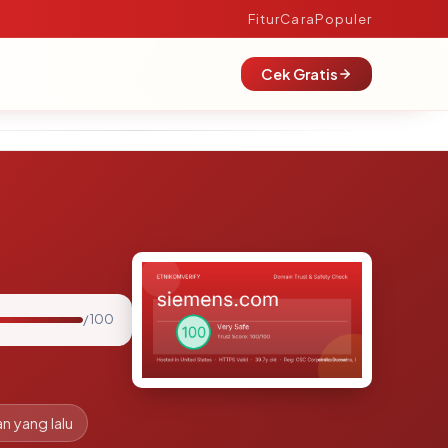
Fitur
Cara
Populer
Cek Gratis
/ 100
an yang lalu