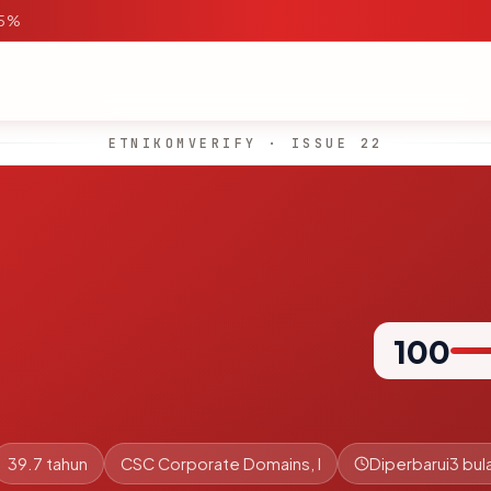
95%
ETNIKOMVERIFY · ISSUE 22
100
39.7 tahun
CSC Corporate Domains, I
Diperbarui
3 bul