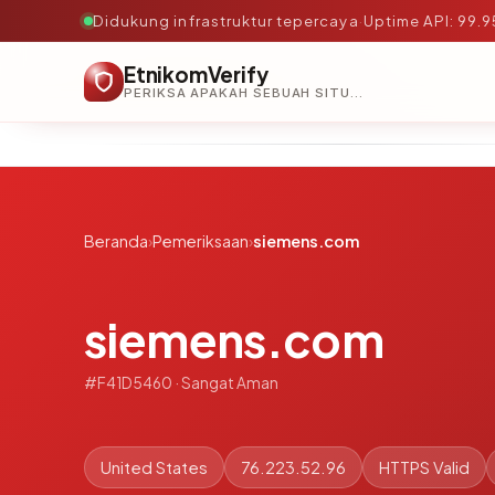
Didukung infrastruktur tepercaya
·
Uptime API: 99.
EtnikomVerify
PERIKSA APAKAH SEBUAH SITUS AMAN, TEPERCAYA, DAN TERVERIFIKASI DALAM HITUNGAN DETIK.
Beranda
›
Pemeriksaan
›
siemens.com
siemens.com
#F41D5460 · Sangat Aman
United States
76.223.52.96
HTTPS Valid