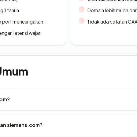
g 1 tahun
Domain lebih muda dari
n port mencurigakan
Tidak ada catatan CA
engan latensi wajar
 Umum
com?
kan siemens.com?