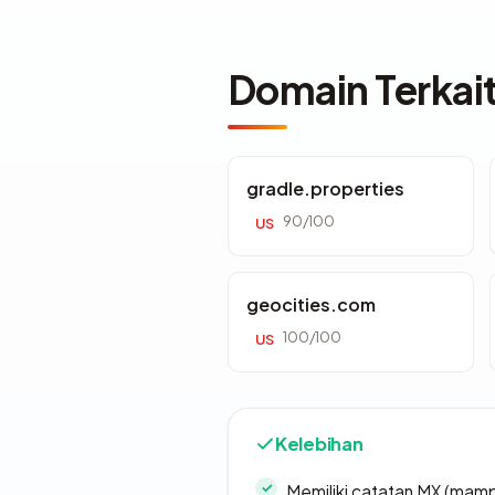
Domain Terkai
gradle.properties
90/100
US
geocities.com
100/100
US
Kelebihan
Memiliki catatan MX (mamp