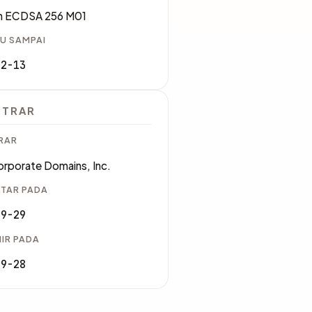
n ECDSA 256 M01
U SAMPAI
02-13
STRAR
RAR
rporate Domains, Inc.
TAR PADA
09-29
IR PADA
09-28