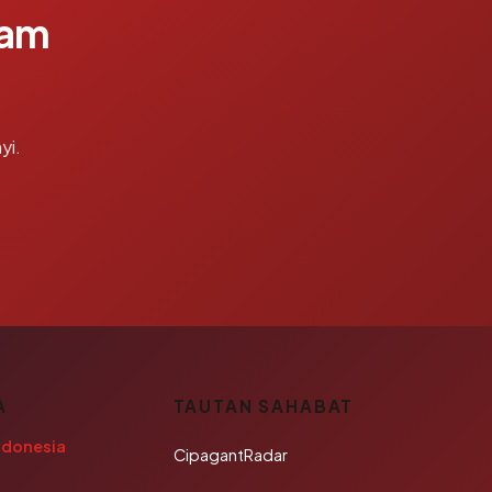
lam
yi.
A
TAUTAN SAHABAT
ndonesia
CipagantRadar