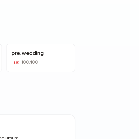
pre.wedding
100/100
US
rang umum