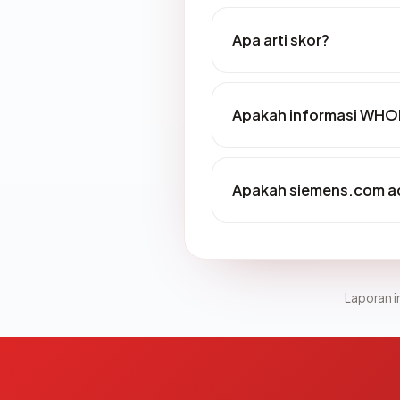
Apa arti skor?
Apakah informasi WHO
Apakah siemens.com ad
Laporan in