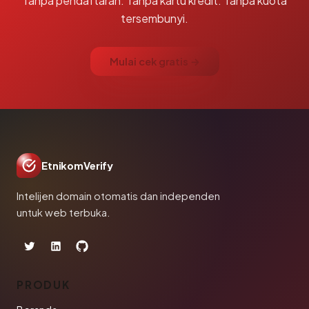
Tanpa pendaftaran. Tanpa kartu kredit. Tanpa kuota
tersembunyi.
Mulai cek gratis →
EtnikomVerify
Intelijen domain otomatis dan independen
untuk web terbuka.
PRODUK