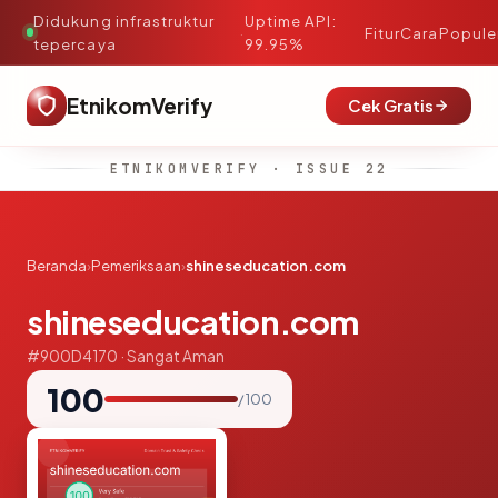
Didukung infrastruktur
Uptime API:
·
Fitur
Cara
Popule
tepercaya
99.95%
EtnikomVerify
Cek Gratis
ETNIKOMVERIFY · ISSUE 22
Beranda
›
Pemeriksaan
›
shineseducation.com
shineseducation.com
#900D4170 · Sangat Aman
100
/ 100