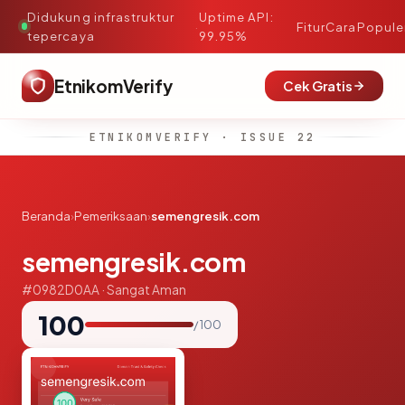
Didukung infrastruktur
Uptime API:
·
Fitur
Cara
Popule
tepercaya
99.95%
EtnikomVerify
Cek Gratis
ETNIKOMVERIFY · ISSUE 22
Beranda
›
Pemeriksaan
›
semengresik.com
semengresik.com
#0982D0AA · Sangat Aman
100
/ 100