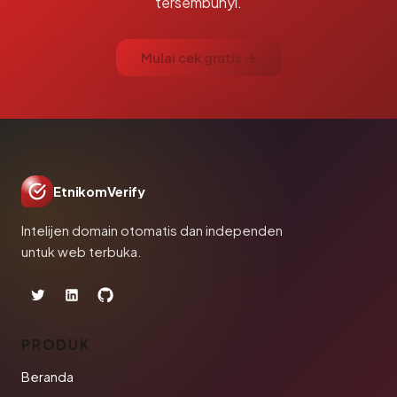
tersembunyi.
Mulai cek gratis →
EtnikomVerify
Intelijen domain otomatis dan independen
untuk web terbuka.
PRODUK
Beranda