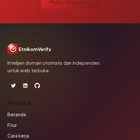
Mulai cek gratis →
EtnikomVerify
Intelijen domain otomatis dan independen
untuk web terbuka.
PRODUK
Beranda
Fitur
Cara kerja