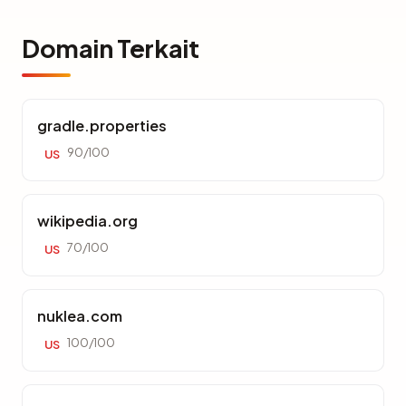
Domain Terkait
gradle.properties
90/100
US
wikipedia.org
70/100
US
nuklea.com
100/100
US