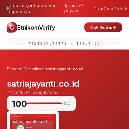
Didukung infrastruktur
Uptime API:
·
Fitur
Cara
Popule
tepercaya
99.95%
EtnikomVerify
Cek Gratis
ETNIKOMVERIFY · ISSUE 22
Beranda
›
Pemeriksaan
›
satriajayanti.co.id
satriajayanti.co.id
#6CB4E694 · Sangat Aman
100
/ 100