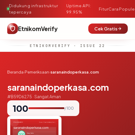
Didukung infrastruktur
Uptime API:
·
Fitur
Cara
Popule
tepercaya
99.95%
EtnikomVerify
Cek Gratis
ETNIKOMVERIFY · ISSUE 22
Beranda
›
Pemeriksaan
›
saranaindoperkasa.com
saranaindoperkasa.com
#B59D6275 · Sangat Aman
100
/ 100