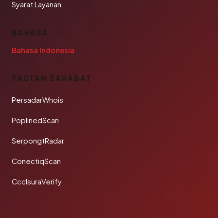
Syarat Layanan
BAHASA
Bahasa Indonesia
TAUTAN SAHABAT
PersadarWhois
PoplinedScan
SerpongtRadar
ConectiqScan
CcclsuraVerify