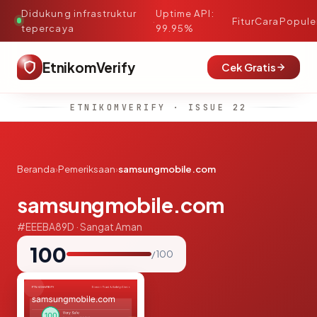
Didukung infrastruktur
Uptime API:
·
Fitur
Cara
Popule
tepercaya
99.95%
EtnikomVerify
Cek Gratis
ETNIKOMVERIFY · ISSUE 22
Beranda
›
Pemeriksaan
›
samsungmobile.com
samsungmobile.com
#EEEBA89D · Sangat Aman
100
/ 100