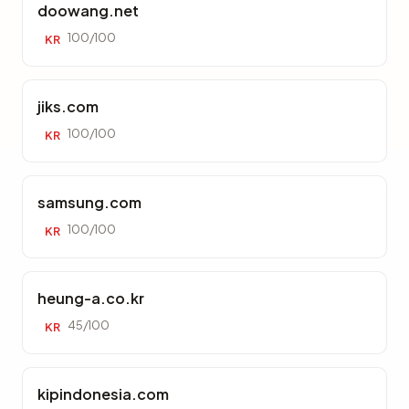
doowang.net
100/100
KR
jiks.com
100/100
KR
samsung.com
100/100
KR
heung-a.co.kr
45/100
KR
kipindonesia.com