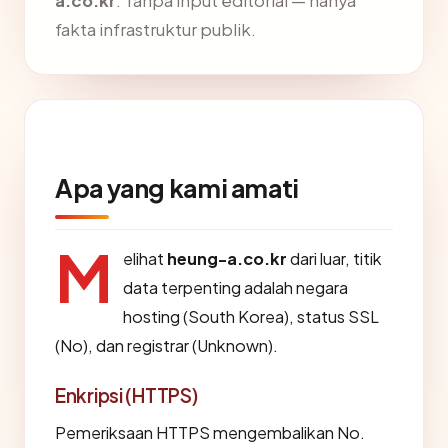
a.co.kr
. Tanpa input editorial — hanya
fakta infrastruktur publik.
Apa yang kami amati
M
elihat
heung-a.co.kr
dari luar, titik
data terpenting adalah negara
hosting (South Korea), status SSL
(No), dan registrar (Unknown).
Enkripsi (HTTPS)
Pemeriksaan HTTPS mengembalikan No.