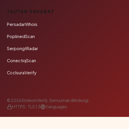
TAUTAN SAHABAT
PersadarWhois
PoplinedScan
SerpongtRadar
ConectiqScan
CcclsuraVerify
© 2026 EtnikomVerify. Semua hak dilindungi.
HTTPS · TLS 1.3
1 languages