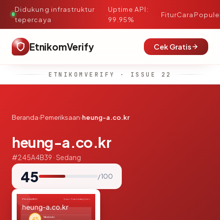
Didukung infrastruktur
Uptime API:
·
Fitur
Cara
Popule
tepercaya
99.95%
EtnikomVerify
Cek Gratis
ETNIKOMVERIFY · ISSUE 22
Beranda
›
Pemeriksaan
›
heung-a.co.kr
heung-a.co.kr
#245A4B39 · Sedang
45
/ 100