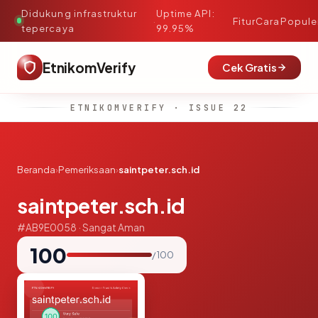
Didukung infrastruktur
Uptime API:
·
Fitur
Cara
Popule
tepercaya
99.95%
EtnikomVerify
Cek Gratis
ETNIKOMVERIFY · ISSUE 22
Beranda
›
Pemeriksaan
›
saintpeter.sch.id
saintpeter.sch.id
#AB9E0058 · Sangat Aman
100
/ 100