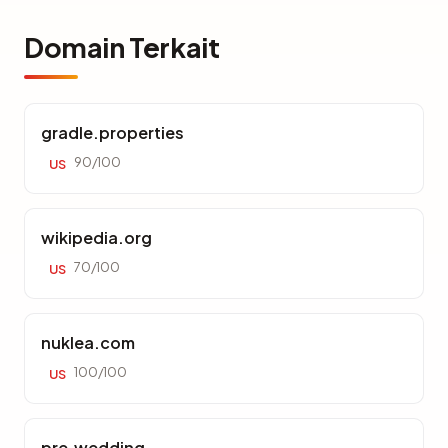
Domain Terkait
gradle.properties
90/100
US
wikipedia.org
70/100
US
nuklea.com
100/100
US
pre.wedding