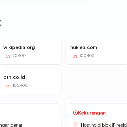
t
wikipedia.org
nuklea.com
70/100
100/100
US
US
btn.co.id
100/100
US
Kekurangan
ngan benar
Hosting di blok IP resi