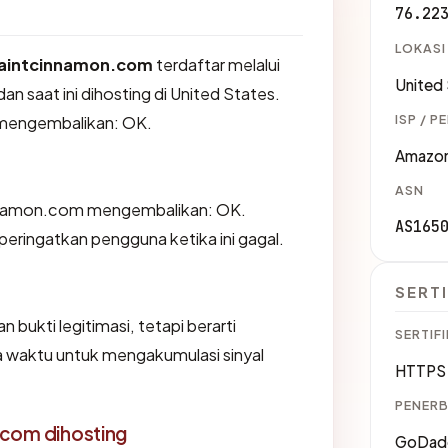
76.22
LOKASI
aintcinnamon.com
terdaftar melalui
United
 saat ini dihosting di United States.
ISP / P
 mengembalikan: OK.
Amazon
ASN
nnamon.com mengembalikan: OK.
AS165
ingatkan pengguna ketika ini gagal.
SERTI
 bukti legitimasi, tetapi berarti
SERTIFI
 waktu untuk mengakumulasi sinyal
HTTPS 
PENERB
.com dihosting
GoDadd