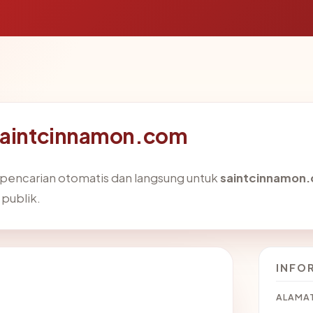
 saintcinnamon.com
i pencarian otomatis dan langsung untuk
saintcinnamon
 publik.
INFO
ALAMAT