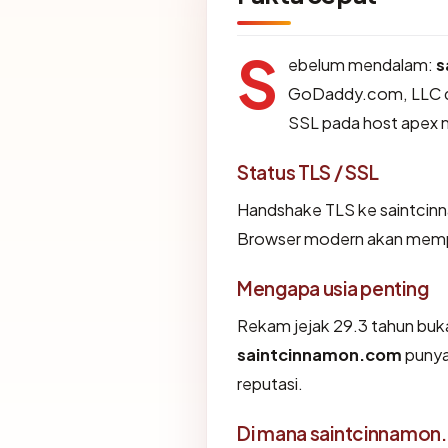
S
ebelum mendalam:
s
GoDaddy.com, LLC dan
SSL pada host apex
Status TLS / SSL
Handshake TLS ke saintci
Browser modern akan memper
Mengapa usia penting
Rekam jejak 29.3 tahun bukan
saintcinnamon.com
punya
reputasi.
Di mana saintcinnamon