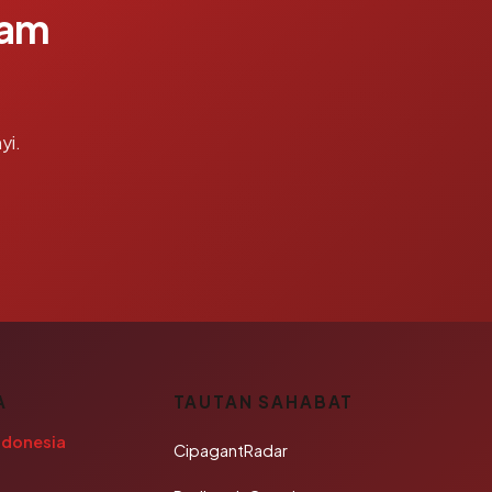
lam
yi.
A
TAUTAN SAHABAT
ndonesia
CipagantRadar