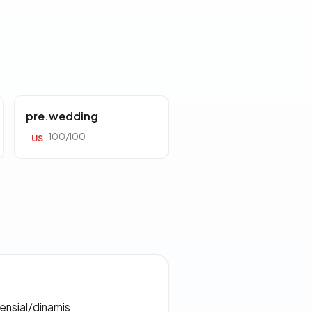
pre.wedding
100/100
US
densial/dinamis