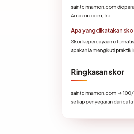
saintcinnamon.com dioperasi
Amazon.com, Inc..
Apa yang dikatakan sk
Skor kepercayaan otomati
apakah ia mengikuti praktik i
Ringkasan skor
saintcinnamon.com → 100/
setiap penyegaran dari catat