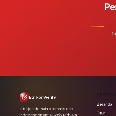
Pe
Ta
PRODU
EtnikomVerify
Beranda
Intelijen domain otomatis dan
Fitur
independen untuk web terbuka.