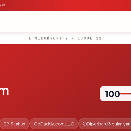
95%
ETNIKOMVERIFY · ISSUE 22
om
100
29.3 tahun
GoDaddy.com, LLC
Diperbarui
3 bulan yan