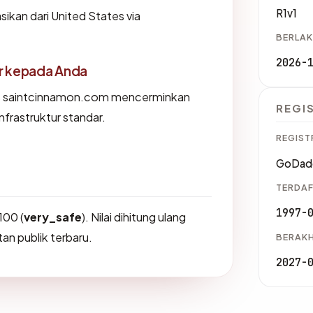
R1v1
kan dari United States via
BERLAK
2026-
or kepada Anda
s saintcinnamon.com mencerminkan
REGI
nfrastruktur standar.
REGIST
GoDad
TERDAF
1997-
100 (
very_safe
). Nilai dihitung ulang
an publik terbaru.
BERAKH
2027-