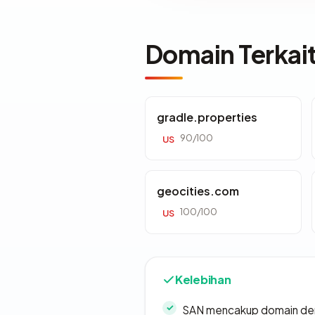
Domain Terkai
gradle.properties
90/100
US
geocities.com
100/100
US
Kelebihan
SAN mencakup domain de