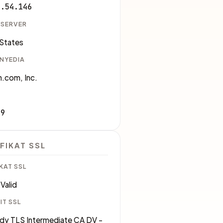
3.54.146
 SERVER
 States
ENYEDIA
.com, Inc.
09
FIKAT SSL
KAT SSL
Valid
IT SSL
y TLS Intermediate CA DV -