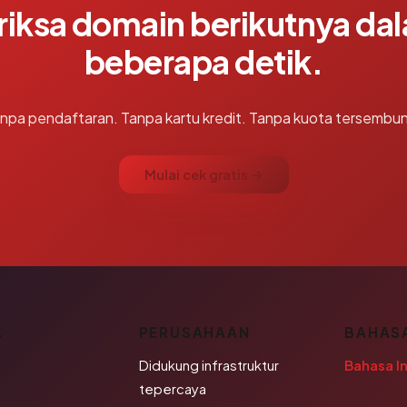
riksa domain berikutnya da
beberapa detik.
npa pendaftaran. Tanpa kartu kredit. Tanpa kuota tersembun
Mulai cek gratis →
K
PERUSAHAAN
BAHAS
Didukung infrastruktur
Bahasa I
tepercaya