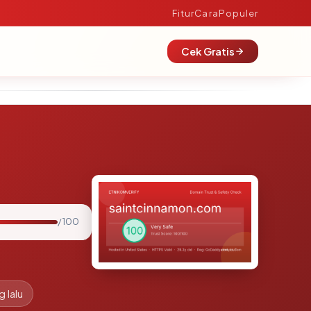
Fitur
Cara
Populer
Cek Gratis
/ 100
g lalu