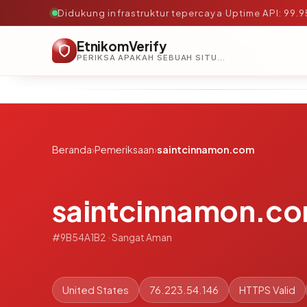
Didukung infrastruktur tepercaya
·
Uptime API: 99.
EtnikomVerify
PERIKSA APAKAH SEBUAH SITUS AMAN, TEPERCAYA, DAN TERVERIFIKASI DALAM HITUNGAN DETIK.
Beranda
›
Pemeriksaan
›
saintcinnamon.com
saintcinnamon.c
#9B54A1B2 · Sangat Aman
United States
76.223.54.146
HTTPS Valid