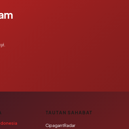
lam
yi.
A
TAUTAN SAHABAT
ndonesia
CipagantRadar