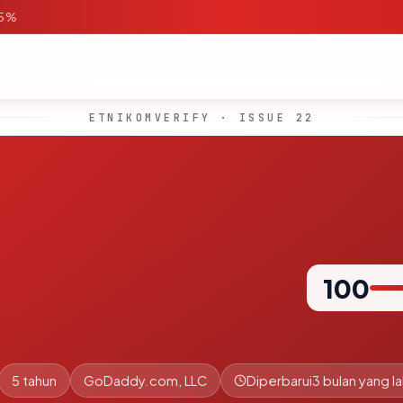
95%
ETNIKOMVERIFY · ISSUE 22
100
5 tahun
GoDaddy.com, LLC
Diperbarui
3 bulan yang la