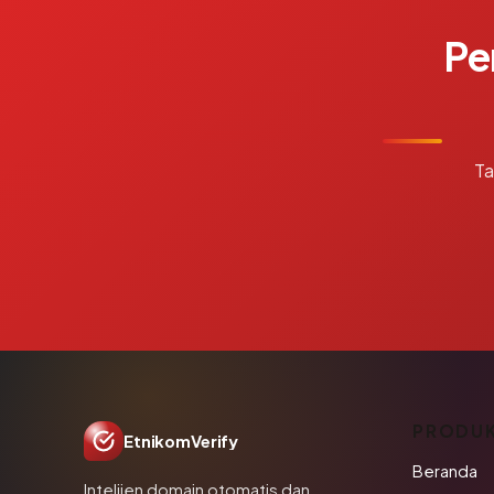
Pe
Ta
PRODU
EtnikomVerify
Beranda
Intelijen domain otomatis dan