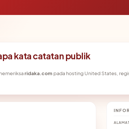
pa kata catatan publik
 memeriksa
ridaka.com
pada hosting United States, reg
INFO
ALAMAT