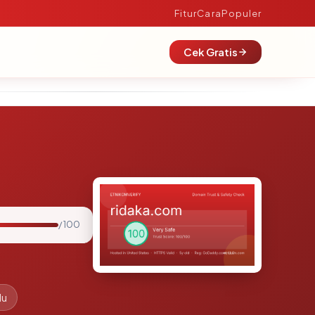
Fitur
Cara
Populer
Cek Gratis
/ 100
lu