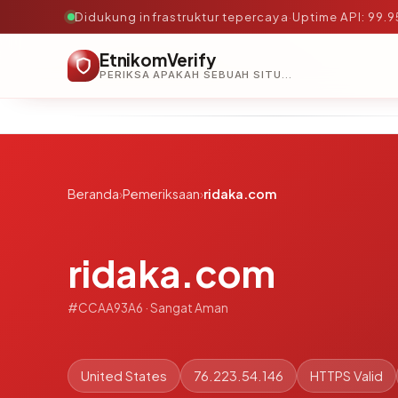
Didukung infrastruktur tepercaya
·
Uptime API: 99.
EtnikomVerify
PERIKSA APAKAH SEBUAH SITUS AMAN, TEPERCAYA, DAN TERVERIFIKASI DALAM HITUNGAN DETIK.
Beranda
›
Pemeriksaan
›
ridaka.com
ridaka.com
#CCAA93A6 · Sangat Aman
United States
76.223.54.146
HTTPS Valid