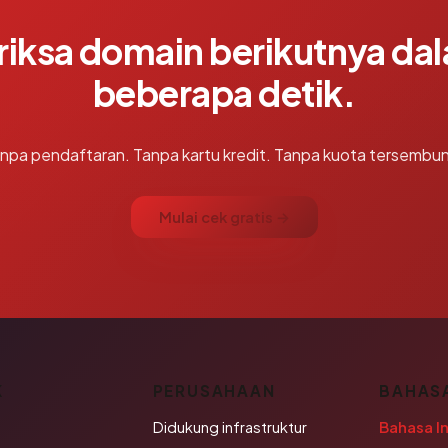
riksa domain berikutnya da
beberapa detik.
npa pendaftaran. Tanpa kartu kredit. Tanpa kuota tersembun
Mulai cek gratis →
K
PERUSAHAAN
BAHAS
Didukung infrastruktur
Bahasa I