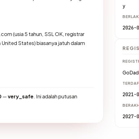
y
BERLAK
2026-
.com (usia 5 tahun, SSL OK, registrar
nited States) biasanya jatuh dalam
REGI
REGIST
GoDad
TERDAF
2021-
0
—
very_safe
. Ini adalah putusan
BERAKH
2027-