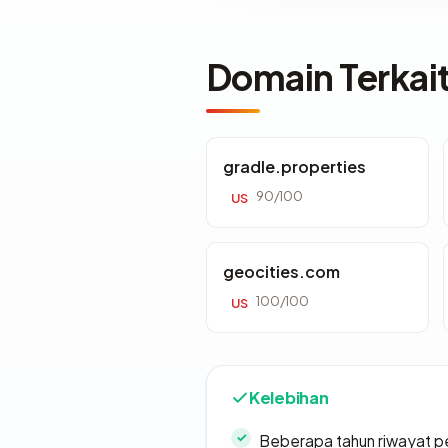
Domain Terkai
gradle.properties
90/100
US
geocities.com
100/100
US
Kelebihan
Beberapa tahun riwayat p