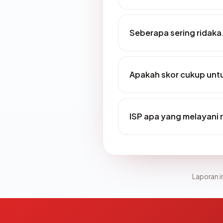
Seberapa sering ridaka
Apakah skor cukup un
ISP apa yang melayani 
Laporan in