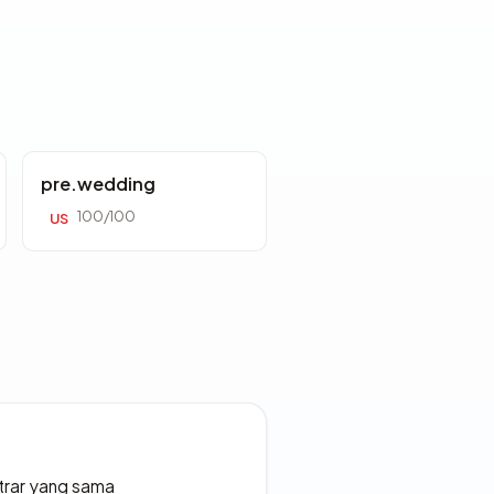
pre.wedding
100/100
US
strar yang sama