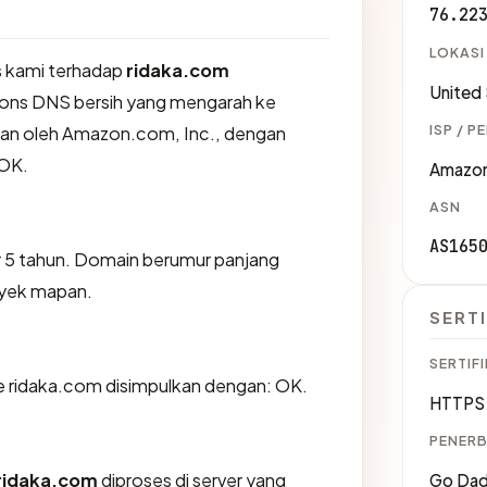
76.22
LOKASI
 kami terhadap
ridaka.com
United
ons DNS bersih yang mengarah ke
ISP / P
ikan oleh Amazon.com, Inc., dengan
OK.
Amazon
ASN
AS165
r 5 tahun. Domain berumur panjang
oyek mapan.
SERTI
SERTIFI
 ridaka.com disimpulkan dengan: OK.
HTTPS 
PENERB
ridaka.com
diproses di server yang
Go Dadd