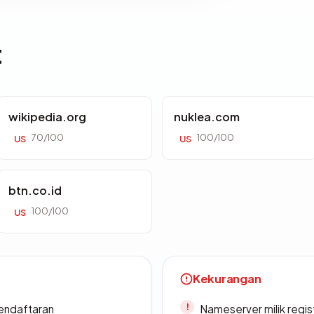
t
wikipedia.org
nuklea.com
70/100
100/100
US
US
btn.co.id
100/100
US
Kekurangan
endaftaran
Nameserver milik regi