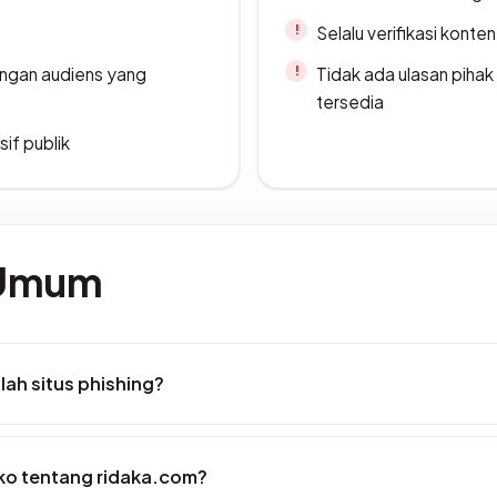
Selalu verifikasi kont
engan audiens yang
Tidak ada ulasan piha
tersedia
if publik
 Umum
ah situs phishing?
iko tentang ridaka.com?