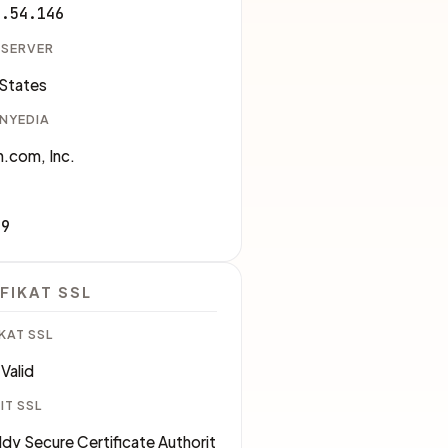
3.54.146
 SERVER
 States
ENYEDIA
.com, Inc.
09
FIKAT SSL
KAT SSL
Valid
IT SSL
y Secure Certificate Authorit