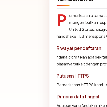
P
emeriksaan otomatis
mengembalikan resp
United States, disaj
handshake TLS merespons 
Riwayat pendaftaran
ridaka.com telah ada sekita
biasanya terkait dengan pr
Putusan HTTPS
Pemeriksaan HTTPS kami ke
Di mana data tinggal
Apa pun yang Anda kirim ke