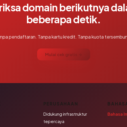
riksa domain berikutnya da
beberapa detik.
npa pendaftaran. Tanpa kartu kredit. Tanpa kuota tersembun
Mulai cek gratis →
K
PERUSAHAAN
BAHAS
Didukung infrastruktur
Bahasa I
tepercaya