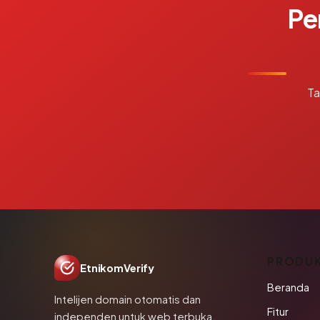
Pe
Ta
PRODU
EtnikomVerify
Beranda
Intelijen domain otomatis dan
Fitur
independen untuk web terbuka.