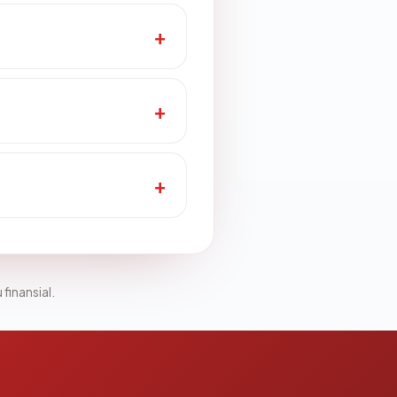
 finansial.