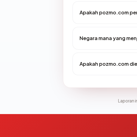
Apakah pozmo.com pe
Negara mana yang men
Apakah pozmo.com die
Laporan in