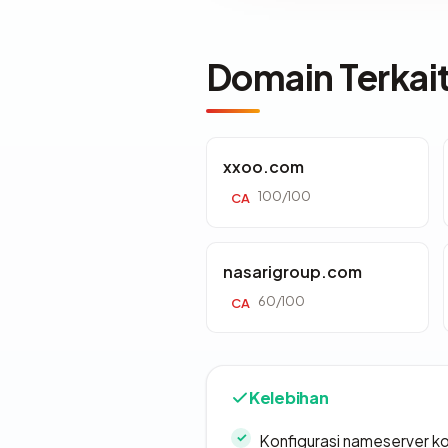
Domain Terkai
xxoo.com
100/100
CA
nasarigroup.com
60/100
CA
Kelebihan
Konfigurasi nameserver k