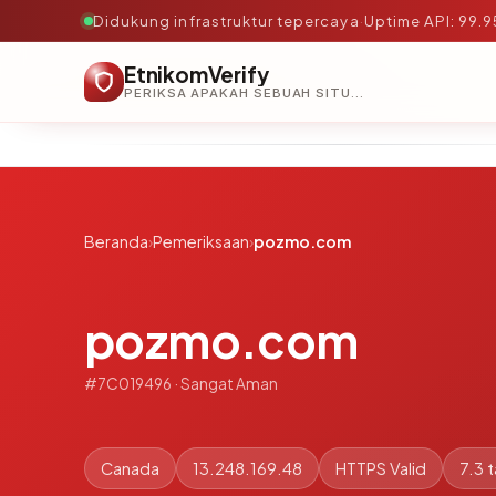
Didukung infrastruktur tepercaya
·
Uptime API: 99.
EtnikomVerify
PERIKSA APAKAH SEBUAH SITUS AMAN, TEPERCAYA, DAN TERVERIFIKASI DALAM HITUNGAN DETIK.
Beranda
›
Pemeriksaan
›
pozmo.com
pozmo.com
#7C019496 · Sangat Aman
Canada
13.248.169.48
HTTPS Valid
7.3 