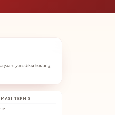
yaan: yurisdiksi hosting,
RMASI TEKNIS
 IP