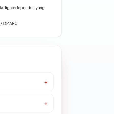
k ketiga independen yang
F / DMARC