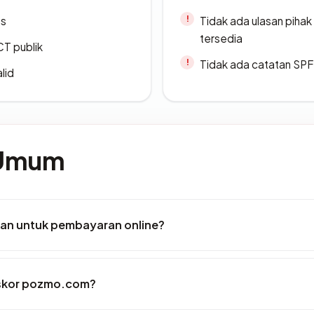
es
Tidak ada ulasan piha
tersedia
CT publik
Tidak ada catatan SP
lid
 Umum
n untuk pembayaran online?
skor pozmo.com?