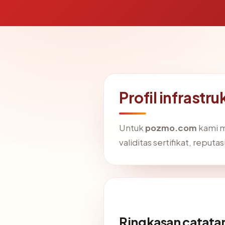
Profil infrast
Untuk
pozmo.com
kami m
validitas sertifikat, reputa
Ringkasan catatan