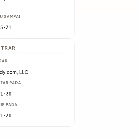
U SAMPAI
05-31
STRAR
RAR
dy.com, LLC
TAR PADA
01-30
IR PADA
01-30