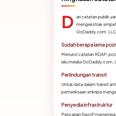
D
ari catatan publik y
mengekstrak empat a
GoDaddy.com, LLC, u
Sudah berapa lama po
Menurut catatan RDAP, pozm
lalu melalui GoDaddy.com, 
Perlindungan transit
Untuk data dalam transit 
pemeriksaan enkripsi meng
Penyedia infrastruktur
Pencarian GeoIP menempa