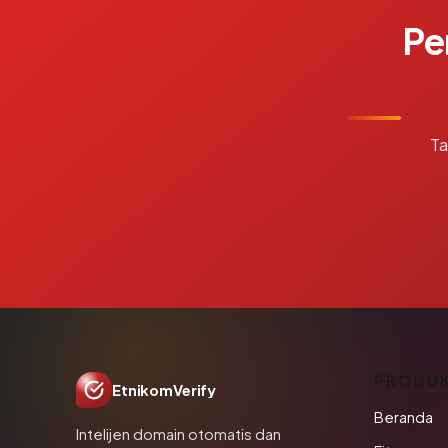
Pe
Ta
PRODU
EtnikomVerify
Beranda
Intelijen domain otomatis dan