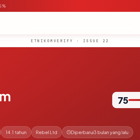
95%
ETNIKOMVERIFY · ISSUE 22
om
75
14.1 tahun
Rebel Ltd
Diperbarui
3 bulan yang lalu