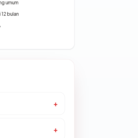
rang umum
 12 bulan
A