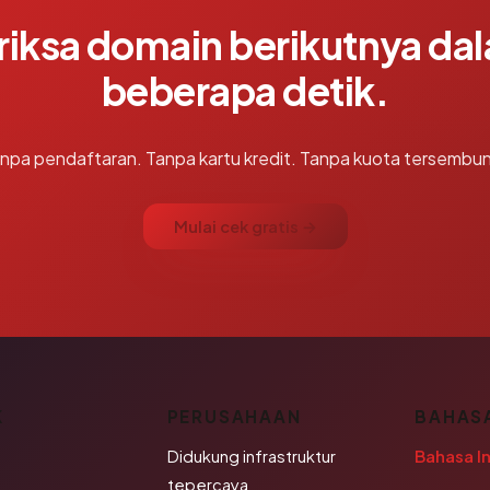
riksa domain berikutnya da
beberapa detik.
npa pendaftaran. Tanpa kartu kredit. Tanpa kuota tersembun
Mulai cek gratis →
K
PERUSAHAAN
BAHAS
Didukung infrastruktur
Bahasa I
tepercaya