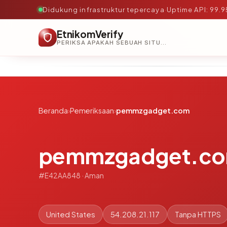
Didukung infrastruktur tepercaya
·
Uptime API: 99.
EtnikomVerify
PERIKSA APAKAH SEBUAH SITUS AMAN, TEPERCAYA, DAN TERVERIFIKASI DALAM HITUNGAN DETIK.
Beranda
›
Pemeriksaan
›
pemmzgadget.com
pemmzgadget.c
#E42AA848 · Aman
United States
54.208.21.117
Tanpa HTTPS