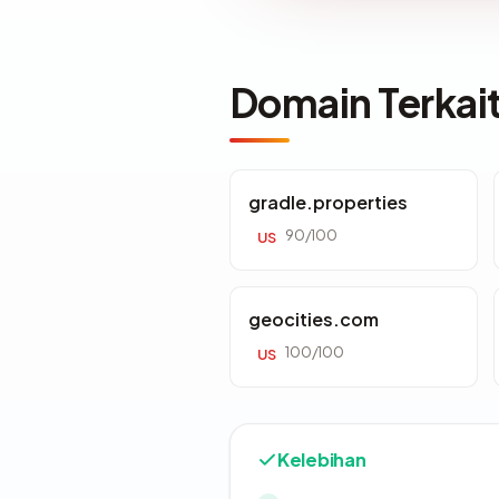
Domain Terkai
gradle.properties
90/100
US
geocities.com
100/100
US
Kelebihan