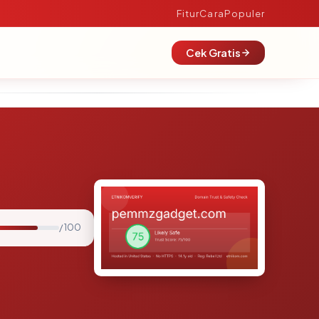
Fitur
Cara
Populer
Cek Gratis
/ 100