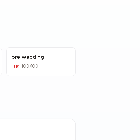
pre.wedding
100/100
US