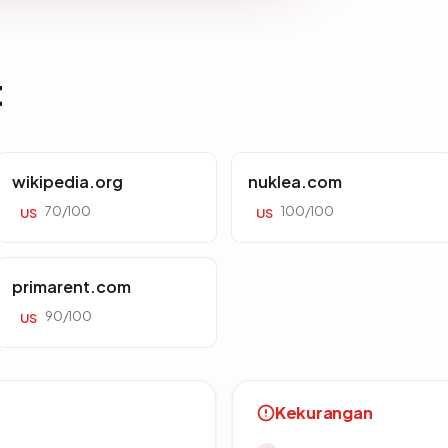
t
wikipedia.org
nuklea.com
70/100
100/100
US
US
primarent.com
90/100
US
Kekurangan