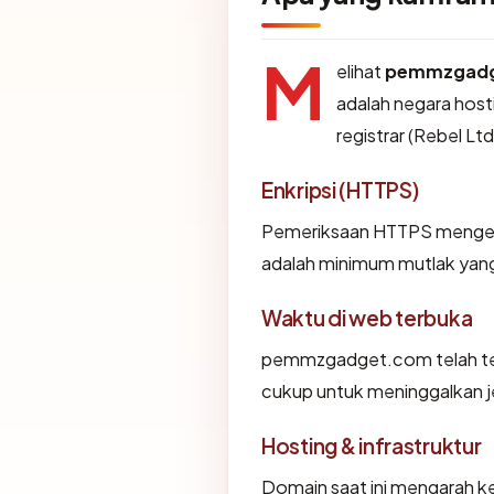
M
elihat
pemmzgad
adalah negara hosti
registrar (Rebel Ltd
Enkripsi (HTTPS)
Pemeriksaan HTTPS mengemba
adalah minimum mutlak yang 
Waktu di web terbuka
pemmzgadget.com telah terli
cukup untuk meninggalkan je
Hosting & infrastruktur
Domain saat ini mengarah ke