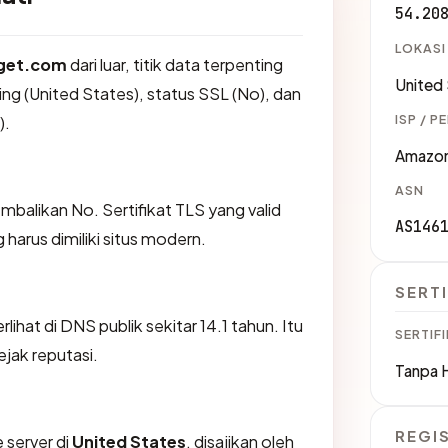
54.20
LOKASI
get.com
dari luar, titik data terpenting
United
ng (United States), status SSL (No), dan
ISP / P
).
Amazon
ASN
likan No. Sertifikat TLS yang valid
AS146
harus dimiliki situs modern.
SERTI
hat di DNS publik sekitar 14.1 tahun. Itu
SERTIFI
jak reputasi.
Tanpa 
REGI
 server di
United States
, disajikan oleh