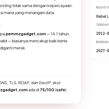
osting tidak sama dengan kepercayaan,
REGIST
iksi mana yang menangani data.
Rebel 
g
TERDAF
2012-
upa
pemmzgadget.com
— 14.1 tahun,
valid — biasanya mencakup baik bisnis
BERAKH
diganti merek.
2027-
DNS, TLS, RDAP, dan GeoIP, skor
zgadget.com
ada di
75/100
(
safe
).