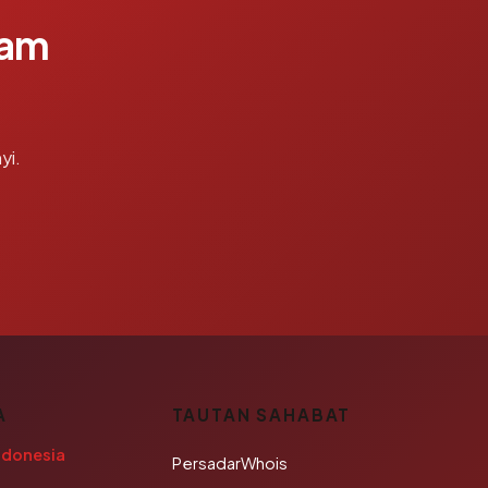
lam
yi.
A
TAUTAN SAHABAT
ndonesia
PersadarWhois