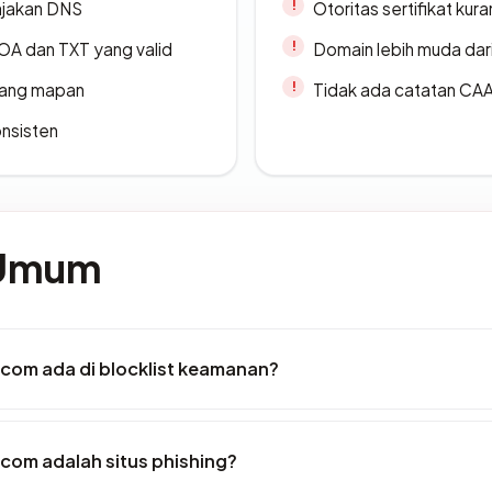
ajakan DNS
Otoritas sertifikat ku
A dan TXT yang valid
Domain lebih muda dari
 yang mapan
Tidak ada catatan CA
onsisten
 Umum
om ada di blocklist keamanan?
om adalah situs phishing?