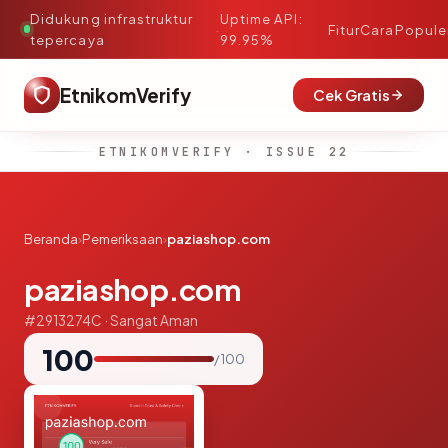
Didukung infrastruktur
Uptime API:
·
Fitur
Cara
Popule
tepercaya
99.95%
EtnikomVerify
Cek Gratis
ETNIKOMVERIFY · ISSUE 22
Beranda
›
Pemeriksaan
›
paziashop.com
paziashop.com
#2913274C · Sangat Aman
100
/ 100