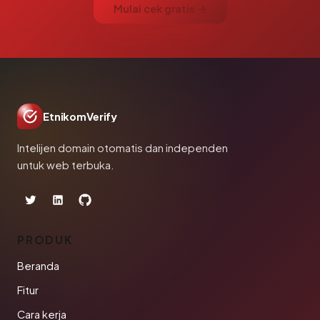
Mulai cek gratis →
EtnikomVerify
Intelijen domain otomatis dan independen
untuk web terbuka.
PRODUK
Beranda
Fitur
Cara kerja