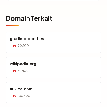
Domain Terkait
gradle.properties
90/100
US
wikipedia.org
70/100
US
nuklea.com
100/100
US