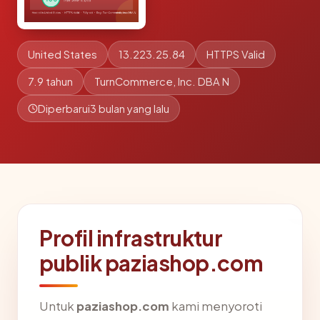
United States
13.223.25.84
HTTPS Valid
7.9 tahun
TurnCommerce, Inc. DBA N
Diperbarui
3 bulan yang lalu
Profil infrastruktur
publik paziashop.com
Untuk
paziashop.com
kami menyoroti