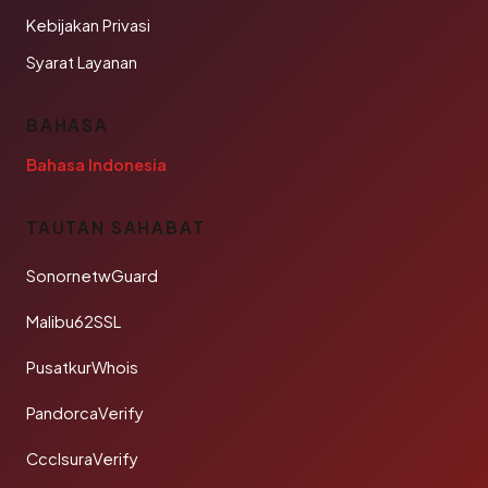
Kebijakan Privasi
Syarat Layanan
BAHASA
Bahasa Indonesia
TAUTAN SAHABAT
SonornetwGuard
Malibu62SSL
PusatkurWhois
PandorcaVerify
CcclsuraVerify