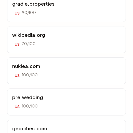
gradle.properties
90/100
US
wikipedia.org
70/100
US
nuklea.com
100/100
US
pre.wedding
100/100
US
geocities.com