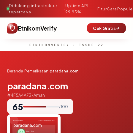
Didukung infrastruktur
Uptime API:
·
Fitur
Cara
Popule
tepercaya
99.95%
EtnikomVerify
Cek Gratis
ETNIKOMVERIFY · ISSUE 22
Beranda
›
Pemeriksaan
›
paradana.com
paradana.com
#4F5A4A73 · Aman
65
/ 100