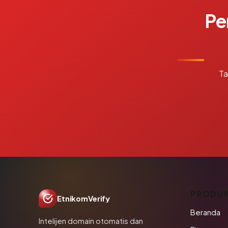
Pe
Ta
PRODU
EtnikomVerify
Beranda
Intelijen domain otomatis dan