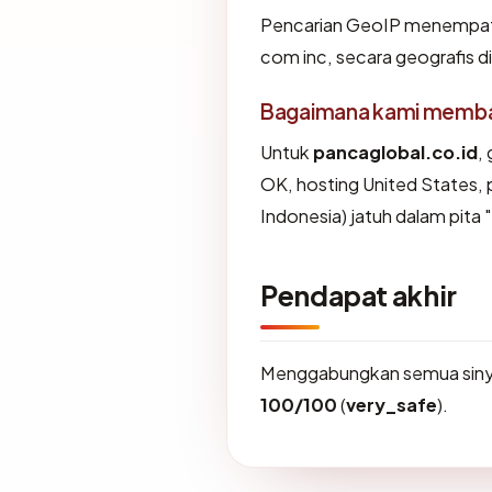
Pencarian GeoIP menempa
com inc, secara geografis di
Bagaimana kami membaca
Untuk
pancaglobal.co.id
,
OK, hosting United States, 
Indonesia) jatuh dalam pita 
Pendapat akhir
Menggabungkan semua sinya
100/100
(
very_safe
).