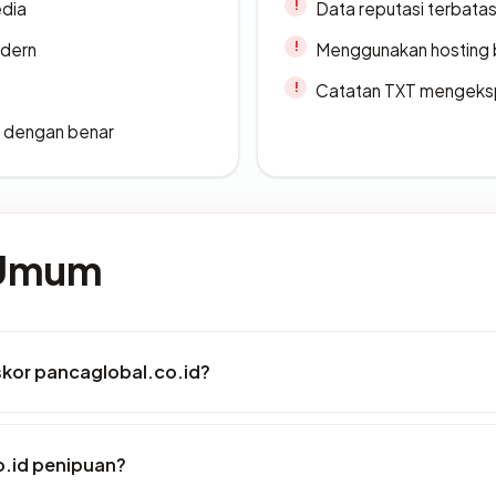
edia
Data reputasi terbata
odern
Menggunakan hosting 
Catatan TXT mengeksp
i dengan benar
 Umum
kor pancaglobal.co.id?
.id penipuan?