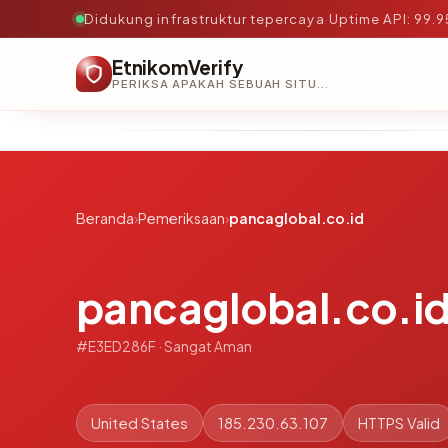
Didukung infrastruktur tepercaya
·
Uptime API: 99.
EtnikomVerify
PERIKSA APAKAH SEBUAH SITUS AMAN, TEPERCAYA, DAN TERVERIFIKASI DALAM HITUNGAN DETIK.
Beranda
›
Pemeriksaan
›
pancaglobal.co.id
pancaglobal.co.i
#E3ED286F · Sangat Aman
United States
185.230.63.107
HTTPS Valid