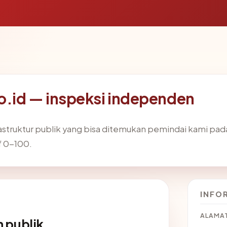
o.id — inspeksi independen
frastruktur publik yang bisa ditemukan pemindai kami pa
f 0-100.
INFO
ALAMAT
 publik