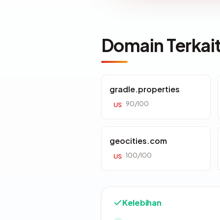
Domain Terkai
gradle.properties
90/100
US
geocities.com
100/100
US
Kelebihan