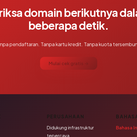
riksa domain berikutnya da
beberapa detik.
npa pendaftaran. Tanpa kartu kredit. Tanpa kuota tersembun
Mulai cek gratis →
K
PERUSAHAAN
BAHAS
Didukung infrastruktur
Bahasa I
tepercaya