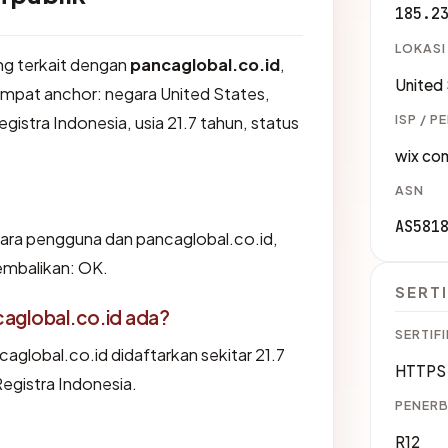
185.2
LOKASI
ang terkait dengan
pancaglobal.co.id
,
United
mpat anchor: negara United States,
ISP / P
Registra Indonesia, usia 21.7 tahun, status
wix com
ASN
AS581
tara pengguna dan pancaglobal.co.id,
embalikan: OK.
SERTI
aglobal.co.id ada?
SERTIFI
global.co.id didaftarkan sekitar 21.7
HTTPS 
 Registra Indonesia.
PENERB
R12