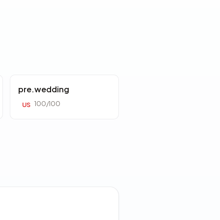
pre.wedding
100/100
US