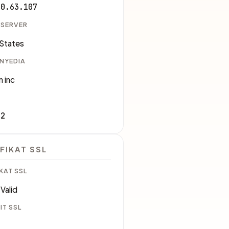
30.63.107
 SERVER
 States
ENYEDIA
 inc
82
FIKAT SSL
KAT SSL
Valid
IT SSL