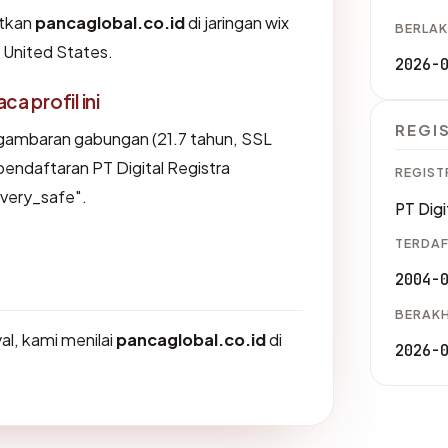
tkan
pancaglobal.co.id
di jaringan wix
BERLAK
 United States.
2026-
 profil ini
REGI
 gambaran gabungan (21.7 tahun, SSL
pendaftaran PT Digital Registra
REGIST
"very_safe".
PT Digi
TERDAF
2004-
BERAKH
l, kami menilai
pancaglobal.co.id
di
2026-