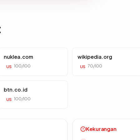
t
nuklea.com
wikipedia.org
100/100
70/100
US
US
btn.co.id
100/100
US
Kekurangan