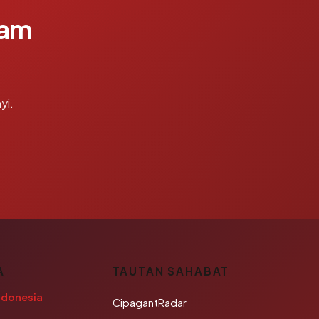
lam
yi.
A
TAUTAN SAHABAT
ndonesia
CipagantRadar