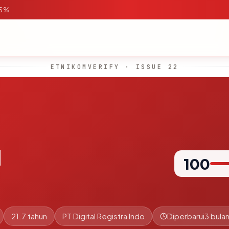
95%
ETNIKOMVERIFY · ISSUE 22
d
100
21.7 tahun
PT Digital Registra Indo
Diperbarui
3 bulan