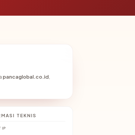
da
pancaglobal.co.id
,
RMASI TEKNIS
 IP