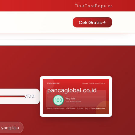
Fitur
Cara
Populer
Cek Gratis
/ 100
 yang lalu