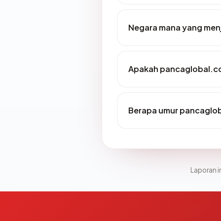
Negara mana yang menj
Apakah pancaglobal.co.
Berapa umur pancaglob
Laporan in