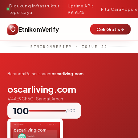
Didukung infrastruktur
Uptime API:
·
Fitur
Cara
Popule
tepercaya
99.95%
EtnikomVerify
Cek Gratis
ETNIKOMVERIFY · ISSUE 22
Beranda
›
Pemeriksaan
›
oscarliving.com
oscarliving.com
#4AE9CF5C · Sangat Aman
100
/ 100