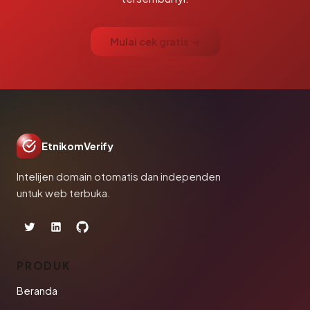
Mulai cek gratis →
EtnikomVerify
Intelijen domain otomatis dan independen
untuk web terbuka.
PRODUK
Beranda