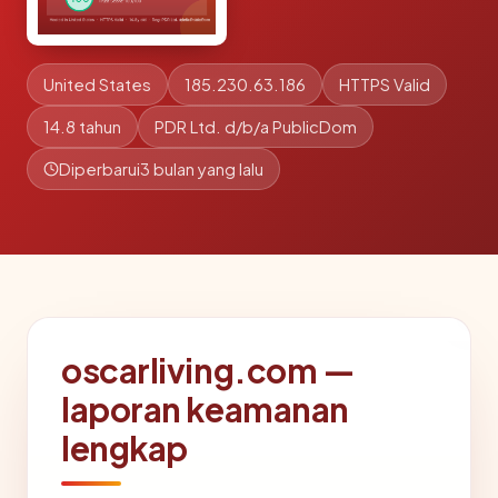
United States
185.230.63.186
HTTPS Valid
14.8 tahun
PDR Ltd. d/b/a PublicDom
Diperbarui
3 bulan yang lalu
oscarliving.com —
laporan keamanan
lengkap