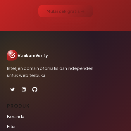
Mulai cek gratis →
EtnikomVerify
Intelijen domain otomatis dan independen
untuk web terbuka.
PRODUK
Beranda
Fitur