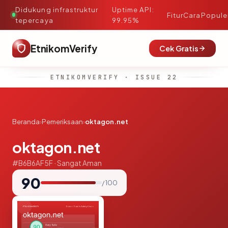
Didukung infrastruktur
Uptime API:
·
Fitur
Cara
Popule
tepercaya
99.95%
EtnikomVerify
Cek Gratis
ETNIKOMVERIFY · ISSUE 22
Beranda
›
Pemeriksaan
›
oktagon.net
oktagon.net
#B6B6AF5F · Sangat Aman
90
/ 100