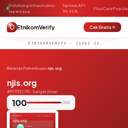
Didukung infrastruktur
Uptime API:
·
Fitur
Cara
Popule
tepercaya
99.95%
EtnikomVerify
Cek Gratis
ETNIKOMVERIFY · ISSUE 22
Beranda
›
Pemeriksaan
›
njis.org
njis.org
#FF932C9D · Sangat Aman
100
/ 100