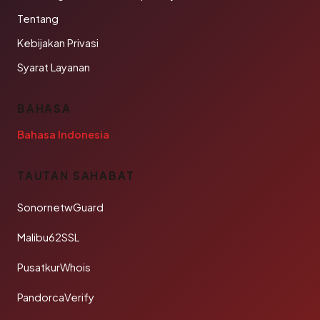
Tentang
Kebijakan Privasi
Syarat Layanan
BAHASA
Bahasa Indonesia
TAUTAN SAHABAT
SonornetwGuard
Malibu62SSL
PusatkurWhois
PandorcaVerify