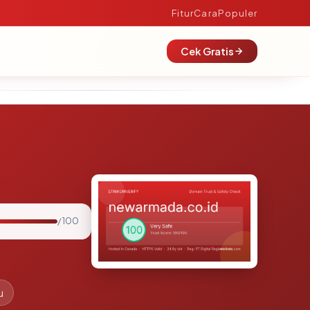
Fitur
Cara
Populer
Cek Gratis
/ 100
u