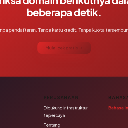
riksa domain berikutnya da
beberapa detik.
npa pendaftaran. Tanpa kartu kredit. Tanpa kuota tersembun
Mulai cek gratis →
K
PERUSAHAAN
BAHAS
Didukung infrastruktur
Bahasa I
tepercaya
Tentang