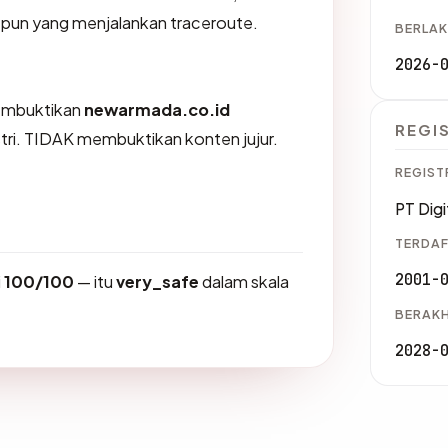
a pun yang menjalankan traceroute.
BERLAK
2026-
membuktikan
newarmada.co.id
REGI
stri. TIDAK membuktikan konten jujur.
REGIST
PT Digi
TERDAF
2001-
i
100/100
— itu
very_safe
dalam skala
BERAKH
2028-