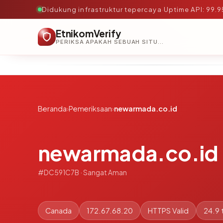
Didukung infrastruktur tepercaya
·
Uptime API: 99.
EtnikomVerify
PERIKSA APAKAH SEBUAH SITUS AMAN, TEPERCAYA, DAN TERVERIFIKASI DALAM HITUNGAN DETIK.
Beranda
›
Pemeriksaan
›
newarmada.co.id
newarmada.co.id
#DC591C7B · Sangat Aman
Canada
172.67.68.20
HTTPS Valid
24.9 