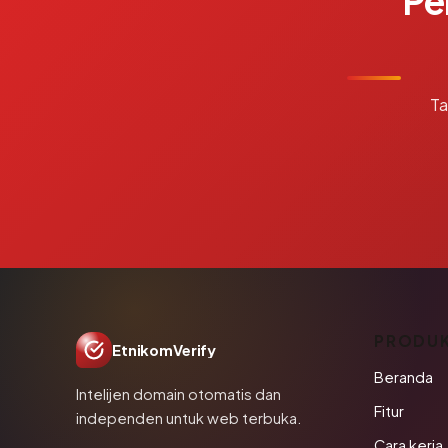
Pe
Ta
PRODU
EtnikomVerify
Beranda
Intelijen domain otomatis dan
Fitur
independen untuk web terbuka.
Cara kerja