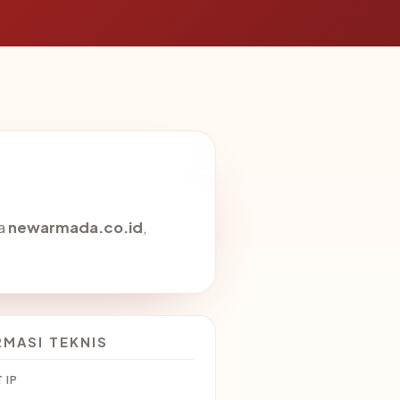
da
newarmada.co.id
,
RMASI TEKNIS
 IP