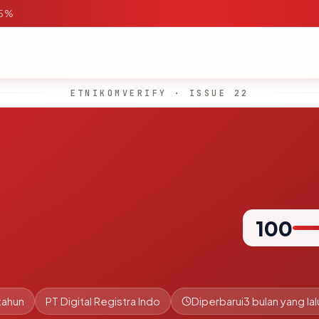
95%
ETNIKOMVERIFY · ISSUE 22
100
tahun
PT Digital Registra Indo
Diperbarui
3 bulan yang lal