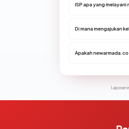
ISP apa yang melayani
Di mana mengajukan ke
Apakah newarmada.co.i
Laporan in