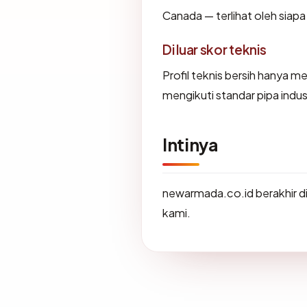
Canada — terlihat oleh siap
Di luar skor teknis
Profil teknis bersih hanya 
mengikuti standar pipa indu
Intinya
newarmada.co.id berakhir d
kami.