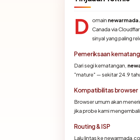
D
omain
newarmada.
Canada via Cloudflar
sinyal yang paling re
Pemeriksaan kematang
Dari segi kematangan,
newa
"mature" — sekitar 24.9 tahu
Kompatibilitas browser
Browser umum akan menerim
jika probe kami mengembalika
Routing & ISP
Lalu lintas ke newarmada.co.id