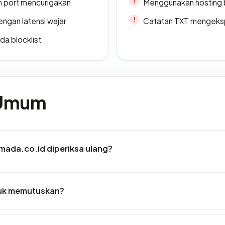
n port mencurigakan
Menggunakan hosting 
engan latensi wajar
Catatan TXT mengeksp
da blocklist
 Umum
mada.co.id diperiksa ulang?
tuk memutuskan?