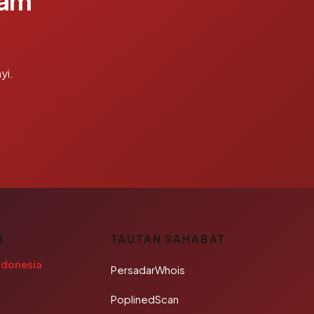
lam
yi.
A
TAUTAN SAHABAT
ndonesia
PersadarWhois
PoplinedScan