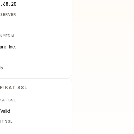
7.68.20
 SERVER
a
ENYEDIA
are, Inc.
35
FIKAT SSL
KAT SSL
Valid
IT SSL