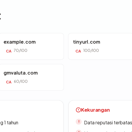
t
example.com
tinyurl.com
70/100
100/100
CA
CA
gmvaluta.com
60/100
CA
Kekurangan
g 1 tahun
Data reputasi terbata