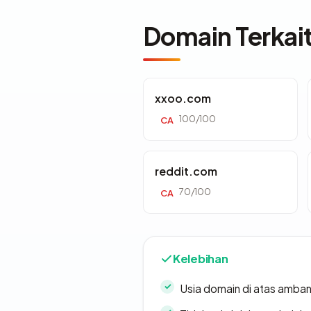
Domain Terkai
xxoo.com
100/100
CA
reddit.com
70/100
CA
Kelebihan
Usia domain di atas amban