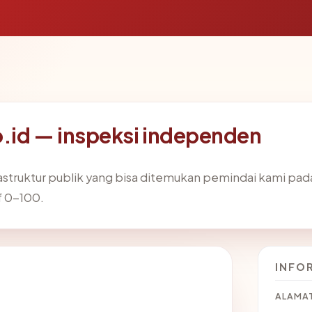
id — inspeksi independen
frastruktur publik yang bisa ditemukan pemindai kami pa
f 0-100.
INFO
ALAMAT