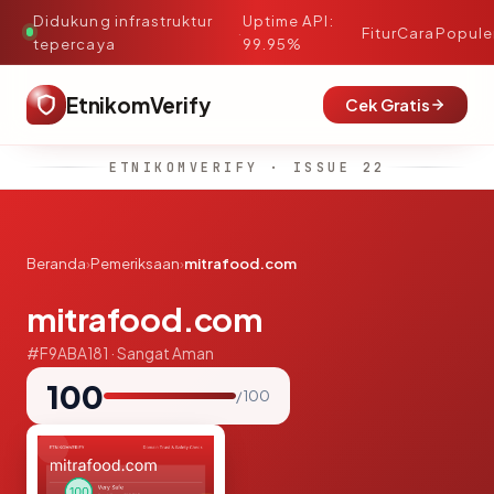
Didukung infrastruktur
Uptime API:
·
Fitur
Cara
Popule
tepercaya
99.95%
EtnikomVerify
Cek Gratis
ETNIKOMVERIFY · ISSUE 22
Beranda
›
Pemeriksaan
›
mitrafood.com
mitrafood.com
#F9ABA181 · Sangat Aman
100
/ 100