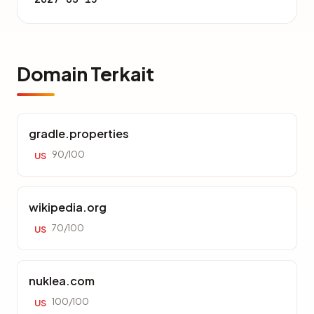
Domain Terkait
gradle.properties
90/100
US
wikipedia.org
70/100
US
nuklea.com
100/100
US