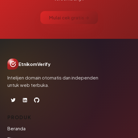
Mulai cek gratis →
EtnikomVerify
Intelijen domain otomatis dan independen
untuk web terbuka.
PRODUK
Beranda