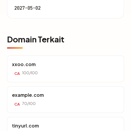
2027-05-02
Domain Terkait
xxoo.com
100/100
CA
example.com
70/100
CA
tinyurl.com