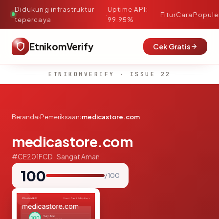
Didukung infrastruktur
Uptime API:
·
Fitur
Cara
Popule
tepercaya
99.95%
EtnikomVerify
Cek Gratis
ETNIKOMVERIFY · ISSUE 22
Beranda
›
Pemeriksaan
›
medicastore.com
medicastore.com
#CE201FCD · Sangat Aman
100
/ 100