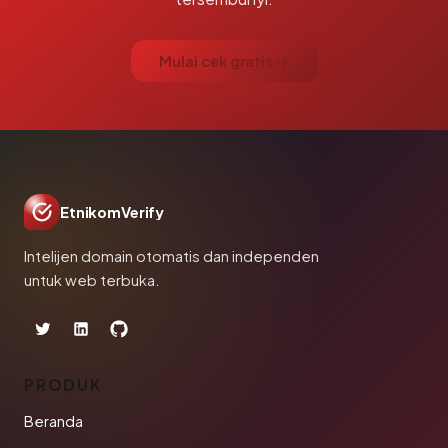
Mulai cek gratis →
EtnikomVerify
Intelijen domain otomatis dan independen
untuk web terbuka.
PRODUK
Beranda