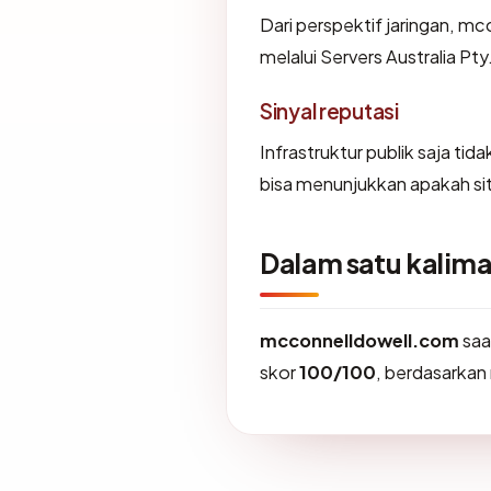
Dari perspektif jaringan, mc
melalui Servers Australia Pty
Sinyal reputasi
Infrastruktur publik saja ti
bisa menunjukkan apakah sit
Dalam satu kalima
mcconnelldowell.com
saa
skor
100/100
, berdasarkan 