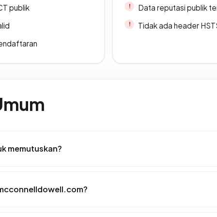
CT publik
Data reputasi publik t
lid
Tidak ada header HST
endaftaran
 Umum
tuk memutuskan?
 mcconnelldowell.com?