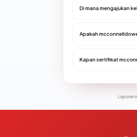
Di mana mengajukan ke
Apakah mcconnelldowel
Kapan sertifikat mccon
Laporan in