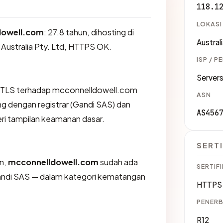
118.1
LOKASI
dowell.com
: 27.8 tahun, dihosting di
Austral
s Australia Pty. Ltd, HTTPS OK.
ISP / P
Servers
 TLS terhadap mcconnelldowell.com
ASN
 dengan registrar (Gandi SAS) dan
AS456
eri tampilan keamanan dasar.
SERTI
an,
mcconnelldowell.com
sudah ada
SERTIFI
 Gandi SAS — dalam kategori kematangan
HTTPS 
PENERB
R12