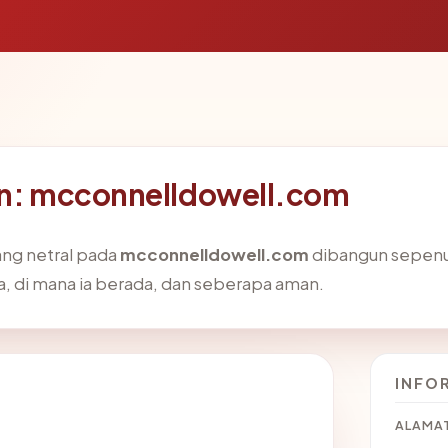
ain: mcconnelldowell.com
ang netral pada
mcconnelldowell.com
dibangun sepenuh
, di mana ia berada, dan seberapa aman.
INFO
ALAMAT