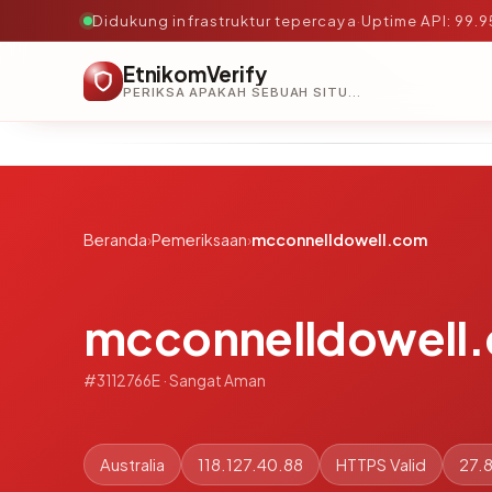
Didukung infrastruktur tepercaya
·
Uptime API: 99.
EtnikomVerify
PERIKSA APAKAH SEBUAH SITUS AMAN, TEPERCAYA, DAN TERVERIFIKASI DALAM HITUNGAN DETIK.
Beranda
›
Pemeriksaan
›
mcconnelldowell.com
mcconnelldowell
#3112766E · Sangat Aman
Australia
118.127.40.88
HTTPS Valid
27.8