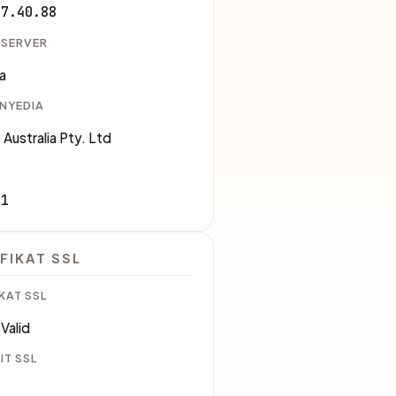
27.40.88
 SERVER
ia
ENYEDIA
 Australia Pty. Ltd
71
FIKAT SSL
KAT SSL
Valid
IT SSL