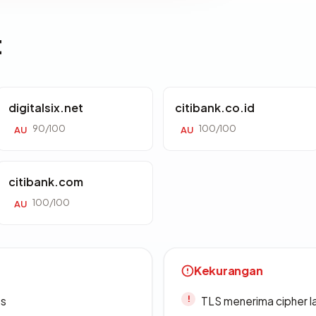
t
digitalsix.net
citibank.co.id
90/100
100/100
AU
AU
citibank.com
100/100
AU
Kekurangan
es
TLS menerima cipher 