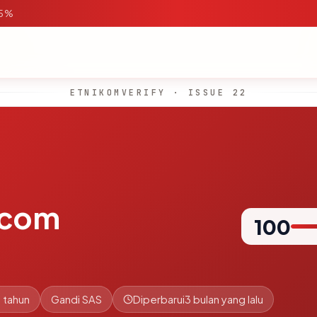
95%
ETNIKOMVERIFY · ISSUE 22
.com
100
 tahun
Gandi SAS
Diperbarui
3 bulan yang lalu