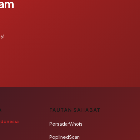
lam
yi.
A
TAUTAN SAHABAT
ndonesia
PersadarWhois
PoplinedScan