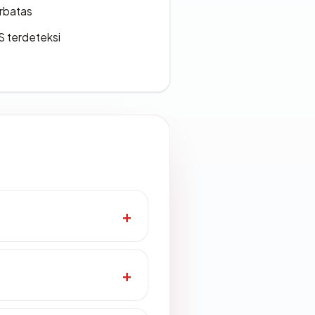
erbatas
S terdeteksi