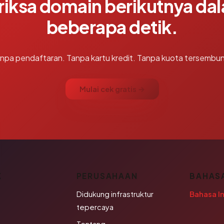
riksa domain berikutnya da
beberapa detik.
npa pendaftaran. Tanpa kartu kredit. Tanpa kuota tersembun
Mulai cek gratis →
K
PERUSAHAAN
BAHAS
Didukung infrastruktur
Bahasa I
tepercaya