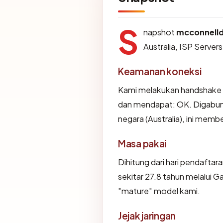
S
napshot
mcconnell
Australia, ISP Server
Keamanan koneksi
Kami melakukan handshake
dan mendapat: OK. Digabung
negara (Australia), ini memb
Masa pakai
Dihitung dari hari pendaftar
sekitar 27.8 tahun melalui
"mature" model kami.
Jejak jaringan