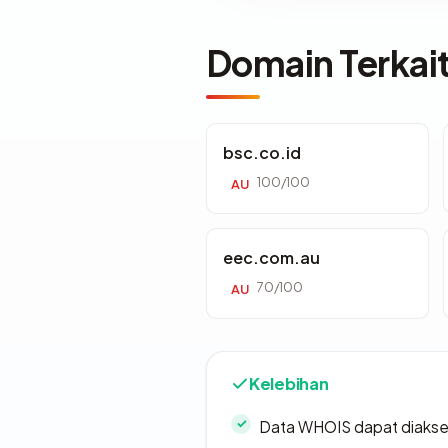
Domain Terkai
bsc.co.id
100/100
AU
eec.com.au
70/100
AU
Kelebihan
Data WHOIS dapat diaks