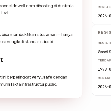
connelldowell.com dihosting di Australia
BERLAK
. Ltd.
2026-
REGI
dak bisa membuktikan situs aman — hanya
us mengikuti standar industri.
REGIST
Gandi 
t
TERDAF
1998-
t ini berperingkat
very_safe
dengan
BERAKH
murni fakta infrastruktur publik.
2026-