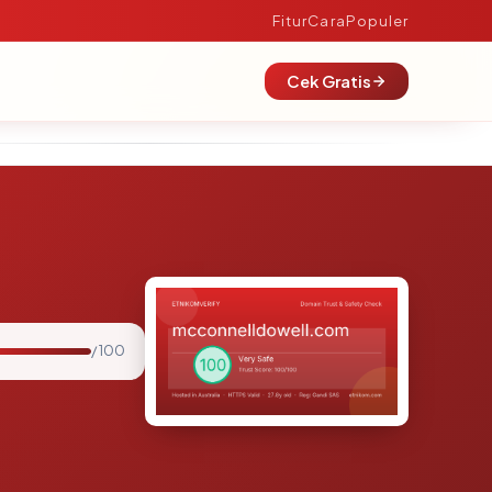
Fitur
Cara
Populer
Cek Gratis
/ 100