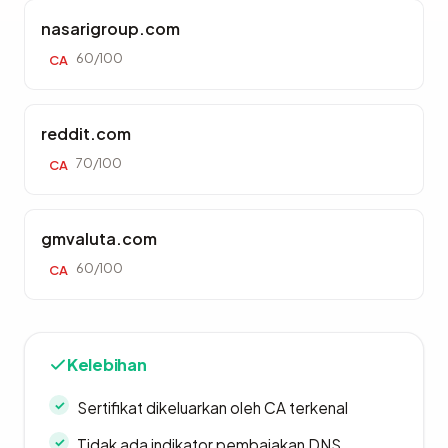
nasarigroup.com
60/100
CA
reddit.com
70/100
CA
gmvaluta.com
60/100
CA
Kelebihan
Sertifikat dikeluarkan oleh CA terkenal
Tidak ada indikator pembajakan DNS