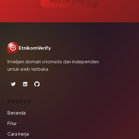
Mulai cek gratis →
EtnikomVerify
Intelijen domain otomatis dan independen
untuk web terbuka.
PRODUK
Beranda
Fitur
Cara kerja