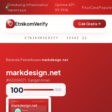
Didukung infrastruktur
Uptime API:
·
Fitur
Cara
Popule
tepercaya
99.95%
EtnikomVerify
Cek Gratis
ETNIKOMVERIFY · ISSUE 22
Beranda
›
Pemeriksaan
›
markdesign.net
markdesign.net
#A200A371 · Sangat Aman
100
/ 100