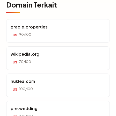
Domain Terkait
gradle.properties
90/100
US
wikipedia.org
70/100
US
nuklea.com
100/100
US
pre.wedding