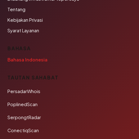
Tentang
Kebijakan Privasi
Syarat Layanan
BAHASA
Bahasa Indonesia
TAUTAN SAHABAT
PersadarWhois
PoplinedScan
SerpongtRadar
ConectiqScan