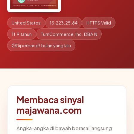
United States
13.223.25.84
HTTPS Valid
11.9 tahun
TurnCommerce, Inc. DBA N
Diperbarui
3 bulan yang lalu
Membaca sinyal
majawana.com
Angka-angka di bawah berasal langsung