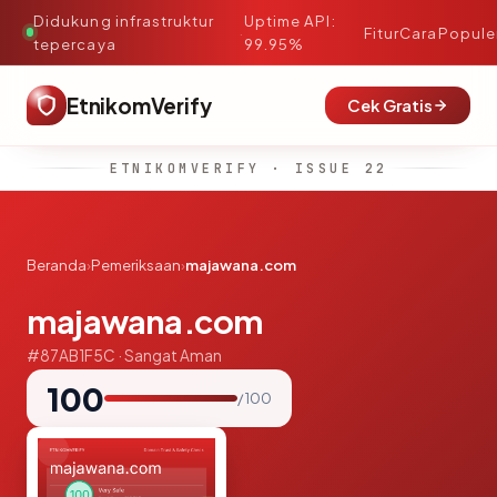
Didukung infrastruktur
Uptime API:
·
Fitur
Cara
Popule
tepercaya
99.95%
EtnikomVerify
Cek Gratis
ETNIKOMVERIFY · ISSUE 22
Beranda
›
Pemeriksaan
›
majawana.com
majawana.com
#87AB1F5C · Sangat Aman
100
/ 100