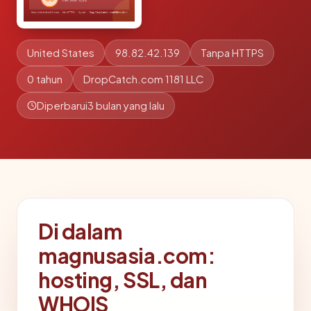
United States
98.82.42.139
Tanpa HTTPS
0 tahun
DropCatch.com 1181 LLC
Diperbarui
3 bulan yang lalu
Di dalam
magnusasia.com:
hosting, SSL, dan
WHOIS