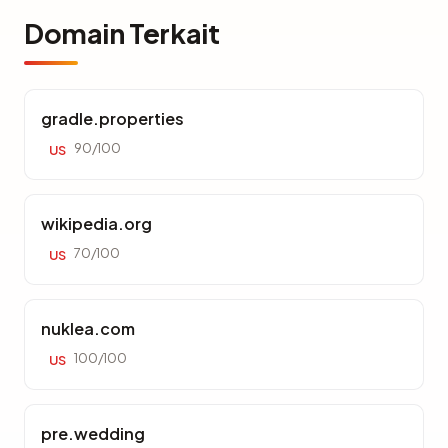
Domain Terkait
gradle.properties
90/100
US
wikipedia.org
70/100
US
nuklea.com
100/100
US
pre.wedding