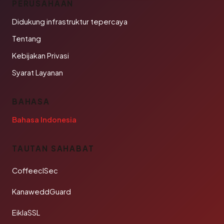
PERUSAHAAN
Didukung infrastruktur tepercaya
Tentang
Kebijakan Privasi
Syarat Layanan
BAHASA
Bahasa Indonesia
TAUTAN SAHABAT
CoffeeclSec
KanaweddGuard
EiklaSSL