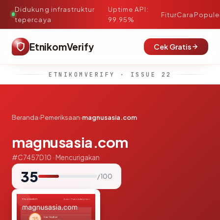
Didukung infrastruktur
Uptime API:
·
Fitur
Cara
Popule
tepercaya
99.95%
EtnikomVerify
Cek Gratis
ETNIKOMVERIFY · ISSUE 22
Beranda
›
Pemeriksaan
›
magnusasia.com
magnusasia.com
#C7457D10 · Mencurigakan
35
/ 100