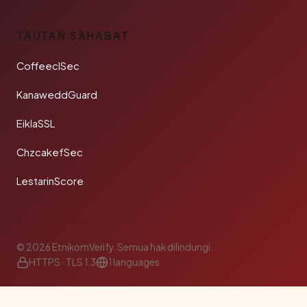
TAUTAN SAHABAT
CoffeeclSec
KanaweddGuard
EiklaSSL
ChzcakefSec
LestarinScore
© 2026 EtnikomVerify. Semua hak dilindungi.
HTTPS · TLS 1.3
1 languages