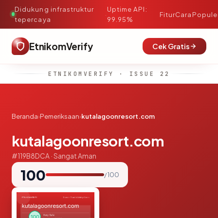
Didukung infrastruktur
Uptime API:
·
Fitur
Cara
Popule
tepercaya
99.95%
EtnikomVerify
Cek Gratis
ETNIKOMVERIFY · ISSUE 22
Beranda
›
Pemeriksaan
›
kutalagoonresort.com
kutalagoonresort.com
#119B8DCA · Sangat Aman
100
/ 100