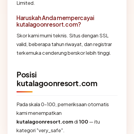
Limited.
Haruskah Anda mempercayai
kutalagoonresort.com?
Skor kami murni teknis. Situs dengan SSL
valid, beberapa tahun riwayat, dan registrar
terkemuka cenderung berskor lebih tinggi.
Posisi
kutalagoonresort.com
Pada skala 0-100, pemeriksaan otomatis
kami menempatkan
kutalagoonresort.com
di
100
— itu
kategori "very_safe".