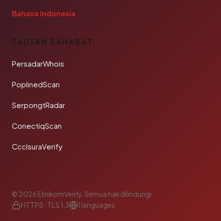
Bahasa Indonesia
TAUTAN SAHABAT
PersadarWhois
PoplinedScan
SerpongtRadar
ConectiqScan
CcclsuraVerify
© 2026 EtnikomVerify. Semua hak dilindungi.
HTTPS · TLS 1.3
1 languages