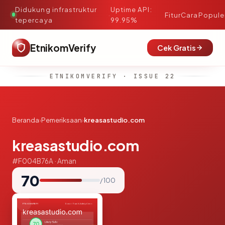
Didukung infrastruktur
Uptime API:
·
Fitur
Cara
Popule
tepercaya
99.95%
EtnikomVerify
Cek Gratis
ETNIKOMVERIFY · ISSUE 22
Beranda
›
Pemeriksaan
›
kreasastudio.com
kreasastudio.com
#F004B76A · Aman
70
/ 100